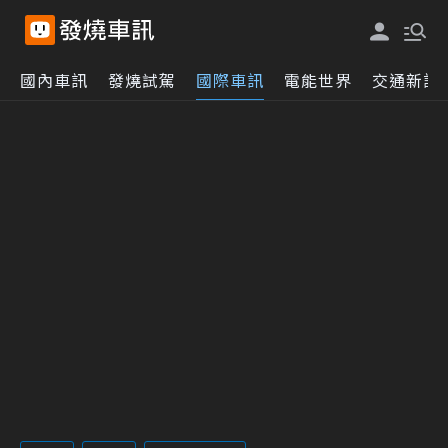
國內車訊
發燒試駕
國際車訊
電能世界
交通新訊