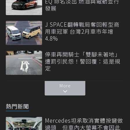
EQ 命名淡出 燃油與電動並行
發展
J SPACE翻轉戰局奪回輕型商
用車冠軍 台灣2月車市年增
4.8%
停車再開騎士「雙腳未著地」
遭罰引民怨！警回覆：這是規
定
More
熱門新聞
Mercedes坦承取消實體按鍵做
過頭 但車內大螢幕不會因此