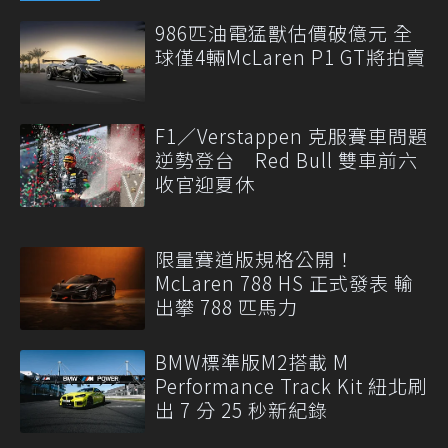
986匹油電猛獸估價破億元 全
球僅4輛McLaren P1 GT將拍賣
F1／Verstappen 克服賽車問題
逆勢登台 Red Bull 雙車前六
收官迎夏休
限量賽道版規格公開！
McLaren 788 HS 正式發表 輸
出攀 788 匹馬力
BMW標準版M2搭載 M
Performance Track Kit 紐北刷
出 7 分 25 秒新紀錄