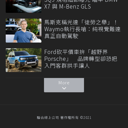
X7 與 M-Benz GLS
馬斯克稱光達「徒勞之舉」！
Waymo執行長嗆：純視覺難達
真正自動駕駛
Ford砍平價車拚「越野界
Porsche」 品牌轉型卻恐把
入門客群拱手讓人
More
聯合線上公司 著作權所有 ©2021