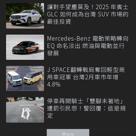
讓對手望塵莫及！2025 年賓士
GLC 如何成為台灣 SUV 市場的
最佳投資
Mercedes-Benz 電動策略轉向
EQ 命名淡出 燃油與電動並行
發展
J SPACE翻轉戰局奪回輕型商
用車冠軍 台灣2月車市年增
4.8%
停車再開騎士「雙腳未著地」
遭罰引民怨！警回覆：這是規
定
More