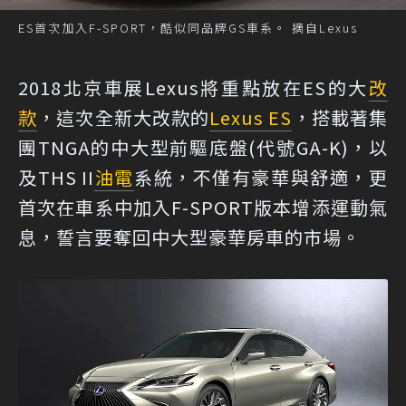
ES首次加入F-SPORT，酷似同品牌GS車系。 摘自Lexus
2018北京車展Lexus將重點放在ES的大
改
款
，這次全新大改款的
Lexus ES
，搭載著集
團TNGA的中大型前驅底盤(代號GA-K)，以
及THS II
油電
系統，不僅有豪華與舒適，更
首次在車系中加入F-SPORT版本增添運動氣
息，誓言要奪回中大型豪華房車的市場。