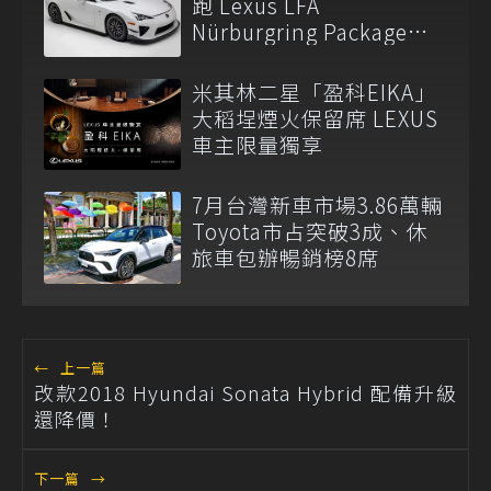
跑 Lexus LFA
Nürburgring Package現
身
米其林二星「盈科EIKA」
大稻埕煙火保留席 LEXUS
車主限量獨享
7月台灣新車市場3.86萬輛
Toyota市占突破3成、休
旅車包辦暢銷榜8席
←
上一篇
改款2018 Hyundai Sonata Hybrid 配備升級
還降價！
下一篇
→