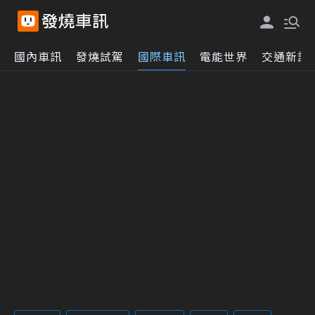
國內車訊
發燒試駕
國際車訊
電能世界
交通新訊