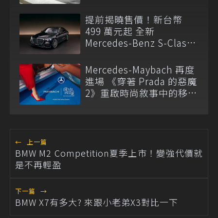
提前揭曉售價！新台幣
499 萬元起 全新
Mercedes-Benz S-Class
與 Mercedes-Maybach S-
Class 開放預訂
Mercedes-Maybach 再度
進場 《穿著 Prada 的惡魔
2》重啟時尚敘事中的移動
語言
←
上一篇
BMW M2 Competition夏季上市！變強代價就
是不再輕盈
下一篇
→
BMW X7有多大? 來跟小老弟X3對比一下