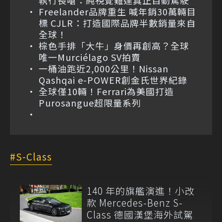
執行長嗆：純視覺難達真正自動駕駛
Freelander品牌重生 喊年銷30萬輛目
標 CJLR：打造國際品牌半數銷量來自
全球！
棕色手排「大牛」身價再創高？全球
唯一Murciélago SV拍賣
一桶油跑近2,000公里！Nissan
Qashqai e-POWER創金氏世界紀錄
全球僅10輛！Ferrari為美國打造
Purosangue超限量系列
S-Class
140 年的旗艦演進！小改
款 Mercedes-Benz S-
Class 德國漢堡海外試駕