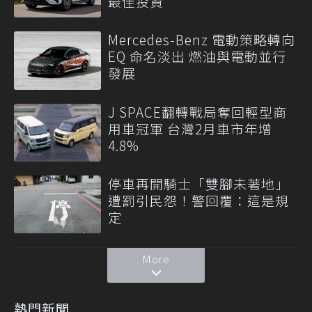
最佳投資
Mercedes-Benz 電動策略轉向
EQ 命名淡出 燃油與電動並行
發展
J SPACE翻轉戰局奪回輕型商
用車冠軍 台灣2月車市年增
4.8%
停車再開騎士「雙腳未著地」
遭罰引民怨！警回覆：這是規
定
More
熱門新聞