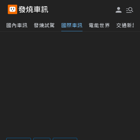
國內車訊
發燒試駕
國際車訊
電能世界
交通新訊