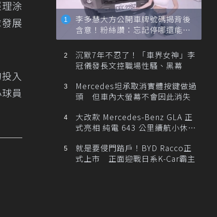
經理涂
李多慧大方公開車牌號碼揭背後
球發展
含意！粉絲讚：忘記停哪還能幫
忙找車
沉默7年不忍了！「車界女神」李
冠儀發長文控職場性騷、黑幕
的投入
Mercedes坦承取消實體按鍵做過
小球員
頭 但車內大螢幕不會因此消失
大改款 Mercedes-Benz GLA 正
式亮相 純電 643 公里續航小休
旅！
就是要侵門踏戶！BYD Racco正
式上市 正面迎戰日系K-Car霸主