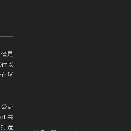
不僅是
在行政
子在球
出公益
nt
共
，打造