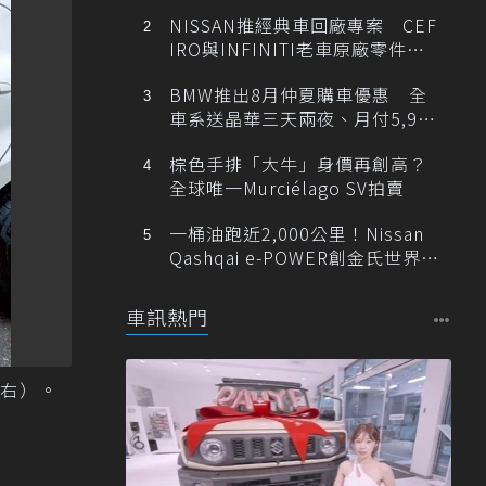
NISSAN推經典車回廠專案 CEF
IRO與INFINITI老車原廠零件最
低1折
BMW推出8月仲夏購車優惠 全
車系送晶華三天兩夜、月付5,900
元起
棕色手排「大牛」身價再創高？
全球唯一Murciélago SV拍賣
一桶油跑近2,000公里！Nissan
Qashqai e-POWER創金氏世界紀
錄
車訊熱門
右）。