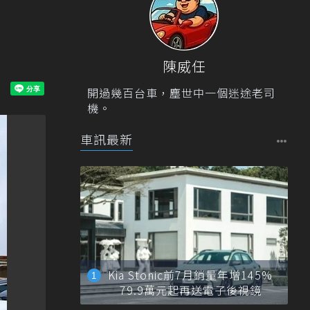
陳威任
開過幾百台車，塵世中一個迷途老司
機。
車訊最新
Kia Stonic前7月銷量年增145%
79.9萬元起再送電子後視鏡