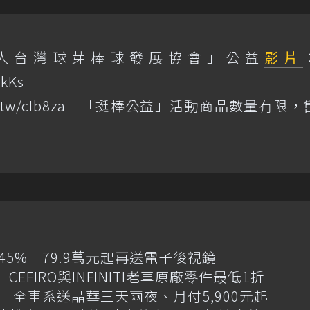
法人台灣球芽棒球發展協會」公益
影片
OkKs
.tw/cIb8za
｜「挺棒公益」活動商品數量有限，
增145% 79.9萬元起再送電子後視鏡
CEFIRO與INFINITI老車原廠零件最低1折
 全車系送晶華三天兩夜、月付5,900元起