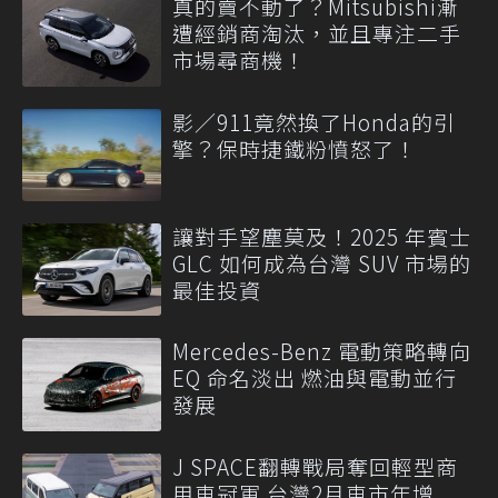
真的賣不動了？Mitsubishi漸
遭經銷商淘汰，並且專注二手
市場尋商機！
影／911竟然換了Honda的引
擎？保時捷鐵粉憤怒了！
讓對手望塵莫及！2025 年賓士
GLC 如何成為台灣 SUV 市場的
最佳投資
Mercedes-Benz 電動策略轉向
EQ 命名淡出 燃油與電動並行
發展
J SPACE翻轉戰局奪回輕型商
用車冠軍 台灣2月車市年增