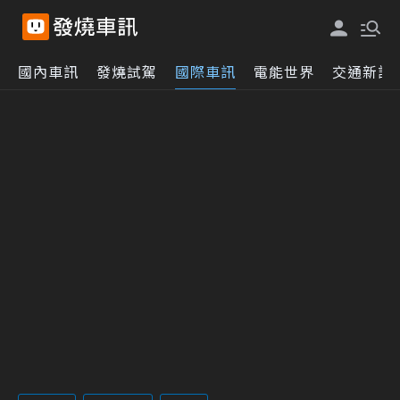
國內車訊
發燒試駕
國際車訊
電能世界
交通新訊