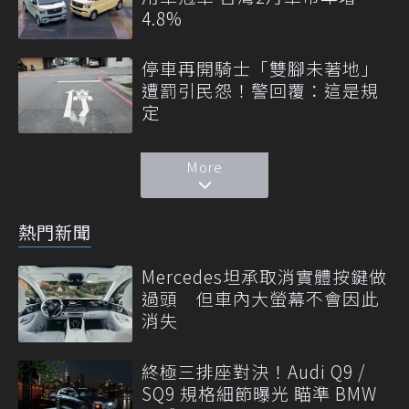
4.8%
停車再開騎士「雙腳未著地」
遭罰引民怨！警回覆：這是規
定
More
熱門新聞
Mercedes坦承取消實體按鍵做
過頭 但車內大螢幕不會因此
消失
終極三排座對決！Audi Q9 /
SQ9 規格細節曝光 瞄準 BMW