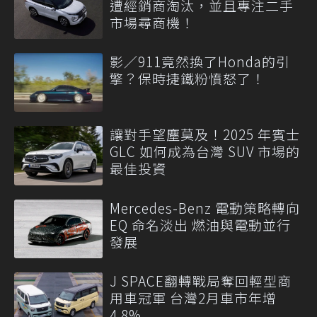
遭經銷商淘汰，並且專注二手
市場尋商機！
影／911竟然換了Honda的引
擎？保時捷鐵粉憤怒了！
讓對手望塵莫及！2025 年賓士
GLC 如何成為台灣 SUV 市場的
最佳投資
Mercedes-Benz 電動策略轉向
EQ 命名淡出 燃油與電動並行
發展
J SPACE翻轉戰局奪回輕型商
用車冠軍 台灣2月車市年增
4.8%