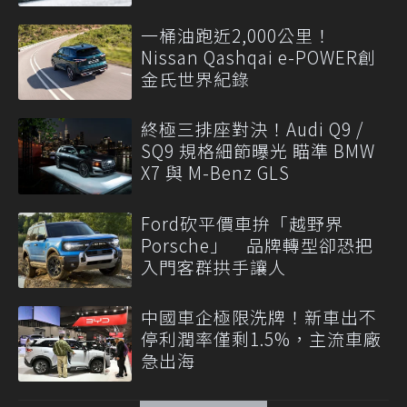
一桶油跑近2,000公里！
Nissan Qashqai e-POWER創
金氏世界紀錄
終極三排座對決！Audi Q9 /
SQ9 規格細節曝光 瞄準 BMW
X7 與 M-Benz GLS
Ford砍平價車拚「越野界
Porsche」 品牌轉型卻恐把
入門客群拱手讓人
中國車企極限洗牌！新車出不
停利潤率僅剩1.5%，主流車廠
急出海