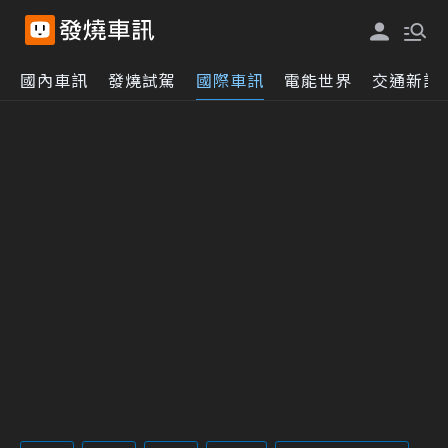
國內車訊
發燒試駕
國際車訊
電能世界
交通新訊