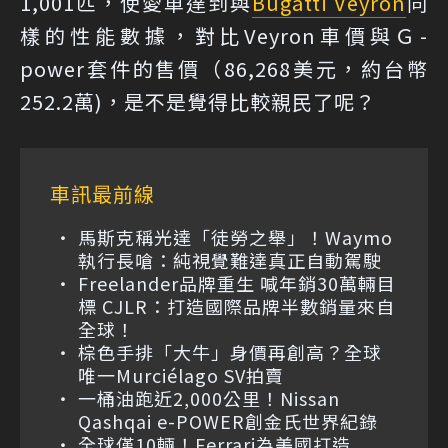
1,001匹，使愛車達到與
Bugatti Veyron
同
樣的性能數據，對比Veyron車價與Ｇ-
power套件的售價（86,268美元，約台幣
252.2萬)，是不是覺得比較親民了呢？
車訊最前線
馬斯克稱光達「徒勞之舉」！Waymo
執行長嗆：純視覺難達真正自動駕駛
Freelander品牌重生 喊年銷30萬輛目
標 CJLR：打造國際品牌半數銷量來自
全球！
棕色手排「大牛」身價再創高？全球
唯一Murciélago SV拍賣
一桶油跑近2,000公里！Nissan
Qashqai e-POWER創金氏世界紀錄
全球僅10輛！Ferrari為美國打造