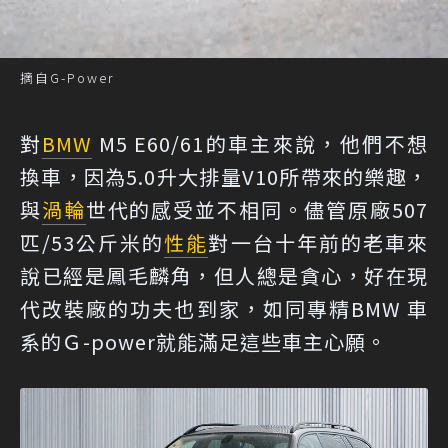
摘自G-Power
對
BMW
M5 E60/61的車主來說，他們不想
換車，因為5.0升大排量V10所帶來的樂趣，
與
渦輪
世代的感受並不相同。儘管原廠507
匹/53公斤米的
性能
對一台十年前的老車來
說已經是鳳毛麟角，但人總是貪心，好在現
代改裝廠的功夫也到家，如同專精BMW 車
系的Ｇ-power就能滿足這些車主心願。