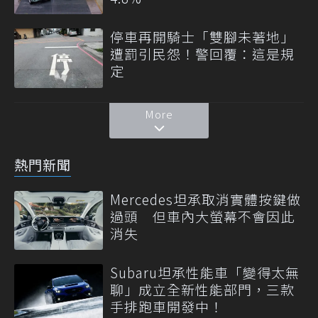
停車再開騎士「雙腳未著地」
遭罰引民怨！警回覆：這是規
定
More
熱門新聞
Mercedes坦承取消實體按鍵做
過頭 但車內大螢幕不會因此
消失
Subaru坦承性能車「變得太無
聊」成立全新性能部門，三款
手排跑車開發中！