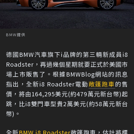
BMW提供
德國BMW汽車旗下i品牌的第三輛新成員i8
Roadster，再過幾個星期就要正式於美國市
場上市販售了。根據BMWBlog網站的訊息
指出，全新i8 Roadster電動
敞篷跑車
的售
價，將由164,295美元(約479萬元新台幣)起
跳，比i8雙門車型貴2萬美元(約58萬元新台
幣)。
全新
BMW i8 Roadster
敞篷跑車，估計將標