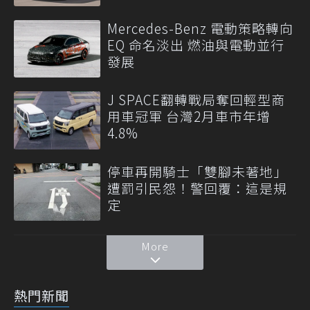
Mercedes-Benz 電動策略轉向
EQ 命名淡出 燃油與電動並行
發展
J SPACE翻轉戰局奪回輕型商
用車冠軍 台灣2月車市年增
4.8%
停車再開騎士「雙腳未著地」
遭罰引民怨！警回覆：這是規
定
More
熱門新聞