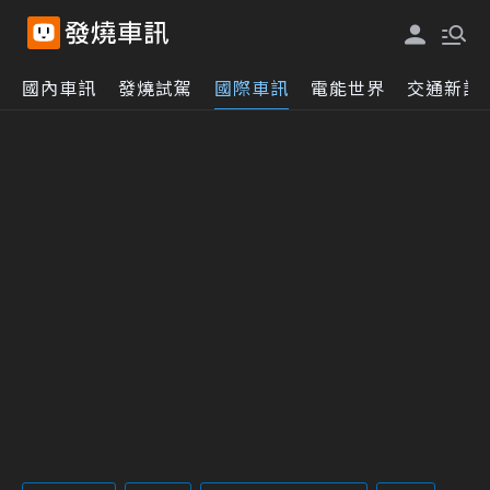
國內車訊
發燒試駕
國際車訊
電能世界
交通新訊