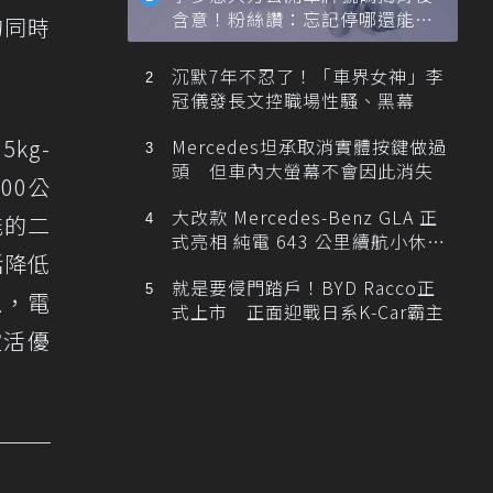
含意！粉絲讚：忘記停哪還能幫
的同時
忙找車
沉默7年不忍了！「車界女神」李
冠儀發長文控職場性騷、黑幕
kg-
Mercedes坦承取消實體按鍵做過
頭 但車內大螢幕不會因此消失
00公
大改款 Mercedes-Benz GLA 正
能的二
式亮相 純電 643 公里續航小休
括降低
旅！
就是要侵門踏戶！BYD Racco正
上，電
式上市 正面迎戰日系K-Car霸主
靈活優