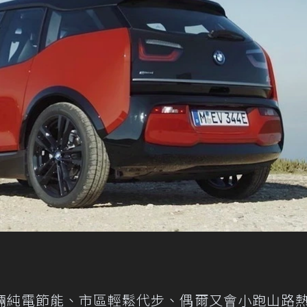
輛純電節能、市區輕鬆代步、偶爾又會小跑山路