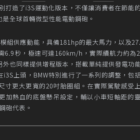
別打造了i3S運動化版本，不僅讓消費者在節能
也是全球首輛微型性能電動鋼砲。
池模組供應動能，具備181hp的最大馬力，以及27.5
需6.9秒，極速可達160km/h，實際續航力約為2
另外也同樣提供增程版本，搭載單純提供發電功
i3S上頭，BMW特別進行了一系列的調整，包
上尺寸更大更寬的20吋胎圈組。在實際駕駛感受
更加熱血的底盤懸吊設定，輔以小車短軸距的
電鋼砲代表。