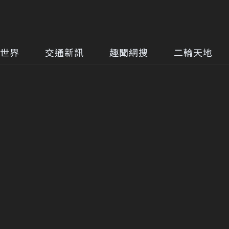
世界
交通新訊
趣聞網搜
二輪天地