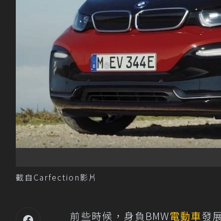
截自Carfection影片
前些時候，身負BMW
電動車
發