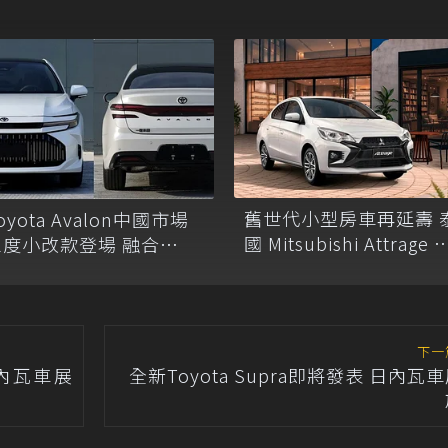
舊世代小型房車再延壽 
oyota Avalon中國市場
國 Mitsubishi Attrage 
三度小改款登場 融合
上類 EVO 水箱護罩
amry與Crown設計語彙
下一
 日內瓦車展
全新Toyota Supra即將發表 日內瓦