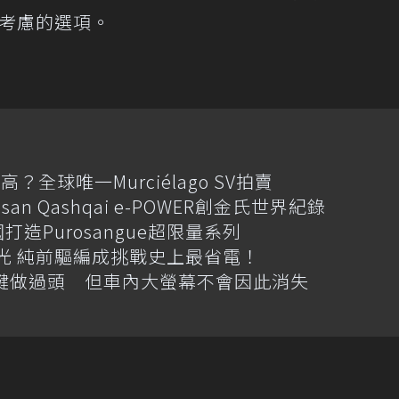
要考慮的選項。
全球唯一Murciélago SV拍賣
an Qashqai e-POWER創金氏世界紀錄
國打造Purosangue超限量系列
格搶先曝光 純前驅編成挑戰史上最省電！
體按鍵做過頭 但車內大螢幕不會因此消失