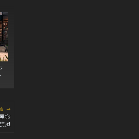
泰
換
篇
→
車展掀
旋風