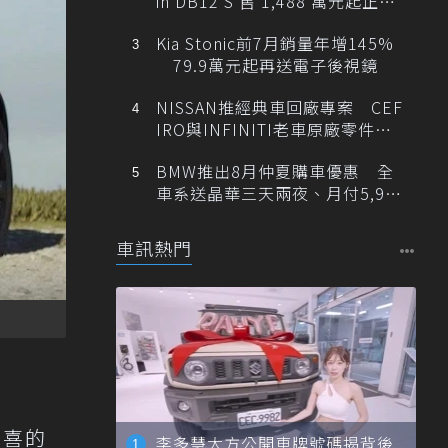
in DB12 S 售 1,488 萬元起正式
登台
Kia Stonic前7月銷量年增145%
79.9萬元起再送電子後視鏡
NISSAN推經典車回廠專案 CEF
IRO與INFINITI老車原廠零件最
低1折
BMW推出8月仲夏購車優惠 全
車系送晶華三天兩夜、月付5,900
元起
車訊熱門
驚喜的
李多慧大方公開車牌號碼揭背後