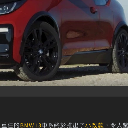
展重任的
BMW i3
車系終於推出了
小改款
，令人