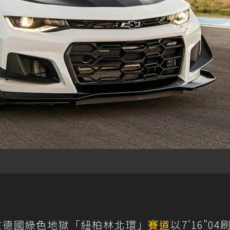
LE在德國綠色地獄「紐柏林北環」
賽道
以7'16"0