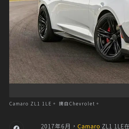
Camaro ZL1 1LE。 摘自Chevrolet。
2017年6月，
Camaro
ZL1 1