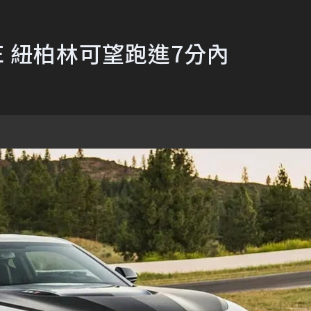
1LE 紐柏林可望跑進7分內