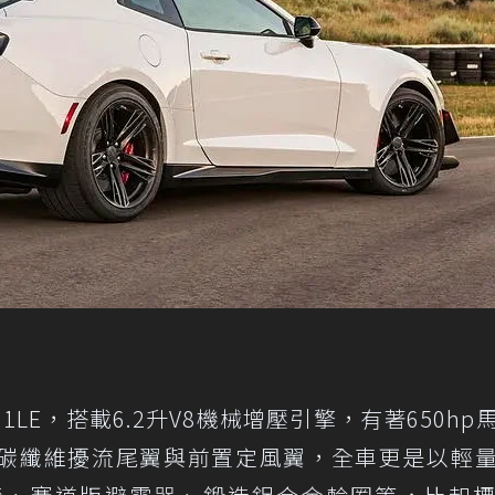
 1LE，搭載6.2升V8機械增壓引擎，有著650hp
大型碳纖維擾流尾翼與前置定風翼，全車更是以輕