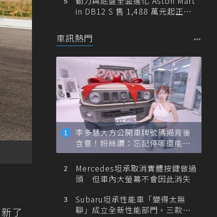
動力與底盤全面進化 Aston Mart
in DB12 S 售 1,488 萬元起正式
登台
車訊熱門
李多慧大方公開車牌號碼揭背後
含意！粉絲讚：忘記停哪還能幫
忙找車
Mercedes坦承取消實體按鍵做過
頭 但車內大螢幕不會因此消失
Subaru坦承性能車「變得太無
聊」成立全新性能部門，三款手
4刷新了