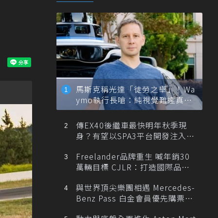
馬斯克稱光達「徒勞之舉」！Wa
ymo執行長嗆：純視覺難達真正
自動駕駛
傳EX40後繼車最快明年秋季現
身？有望以SPA3平台開發注入80
0V動力
Freelander品牌重生 喊年銷30
萬輛目標 CJLR：打造國際品牌
半數銷量來自全球！
與世界頂尖樂團相遇 Mercedes-
Benz Pass 白金會員優先購票維
也納愛樂