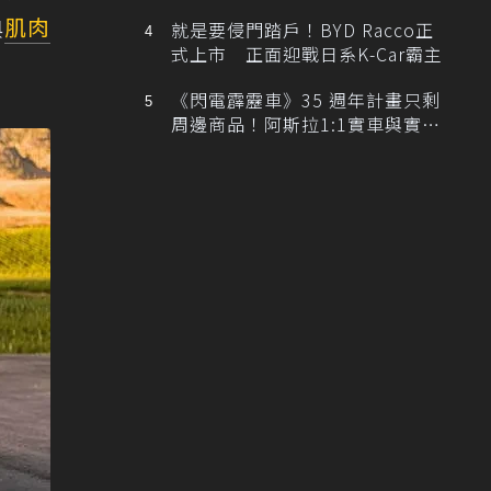
排跑車開發中！
典
肌肉
就是要侵門踏戶！BYD Racco正
式上市 正面迎戰日系K-Car霸主
《閃電霹靂車》35 週年計畫只剩
周邊商品！阿斯拉1:1實車與實體
展覽雙雙喊卡