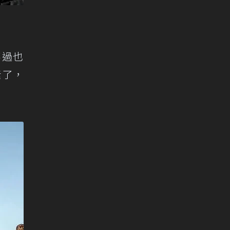
不過也
素了，