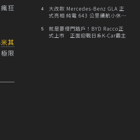
很瘋狂
大改款 Mercedes-Benz GLA 正
式亮相 純電 643 公里續航小休
旅！
就是要侵門踏戶！BYD Racco正
式上市 正面迎戰日系K-Car霸主
為
米其
破極限