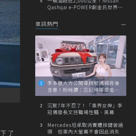
一桶油跑近2,000公里！Nissan
Qashqai e-POWER創金氏世界紀
錄
車訊熱門
李多慧大方公開車牌號碼揭背後
含意！粉絲讚：忘記停哪還能幫
忙找車
沉默7年不忍了！「車界女神」李
冠儀發長文控職場性騷、黑幕
Mercedes坦承取消實體按鍵做過
頭 但車內大螢幕不會因此消失
創下了