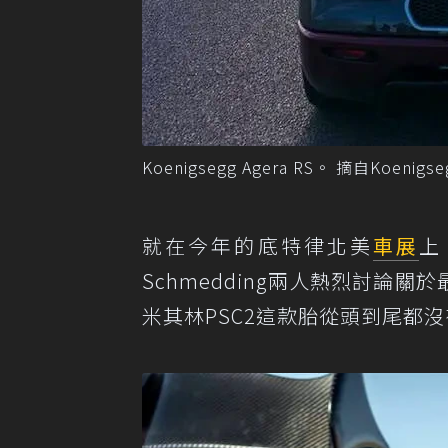
Koenigsegg Agera RS。 摘自Koenigse
就在今年的底特律北美
車展
上，
Schmedding兩人熱烈討論關於
米其林PSC2這款胎從頭到尾都沒有