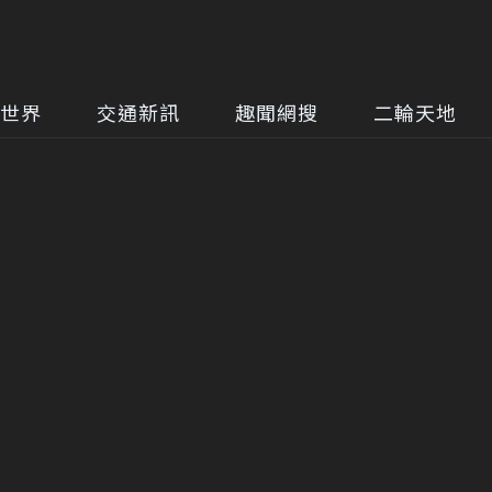
世界
交通新訊
趣聞網搜
二輪天地