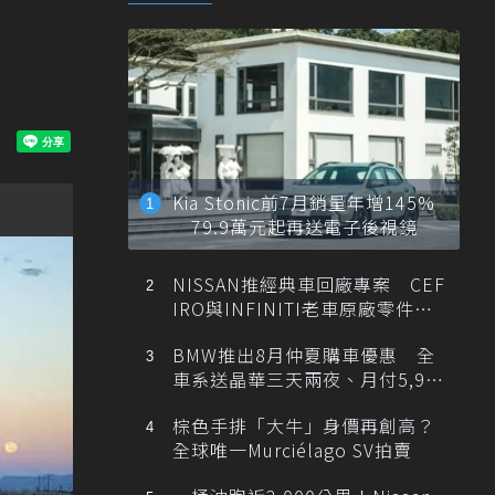
Kia Stonic前7月銷量年增145%
79.9萬元起再送電子後視鏡
NISSAN推經典車回廠專案 CEF
IRO與INFINITI老車原廠零件最
低1折
BMW推出8月仲夏購車優惠 全
車系送晶華三天兩夜、月付5,900
元起
棕色手排「大牛」身價再創高？
全球唯一Murciélago SV拍賣