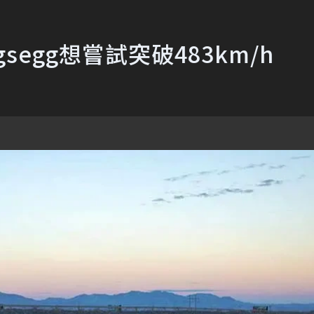
igsegg想嘗試突破483km/h