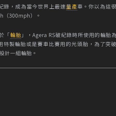
的時速紀錄，成為當今世界上最速
量產
車。你以為這
h（300mph）。
於「
輪胎
」，Agera RS破紀錄時所使用的輪胎
2，並沒有使用特製輪胎或是賽車比賽用的光頭胎，為了突
專門設計一組輪胎。