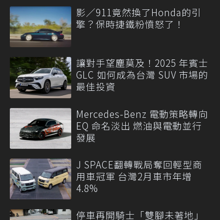
影／911竟然換了Honda的引
擎？保時捷鐵粉憤怒了！
讓對手望塵莫及！2025 年賓士
GLC 如何成為台灣 SUV 市場的
最佳投資
Mercedes-Benz 電動策略轉向
EQ 命名淡出 燃油與電動並行
發展
J SPACE翻轉戰局奪回輕型商
用車冠軍 台灣2月車市年增
4.8%
停車再開騎士「雙腳未著地」