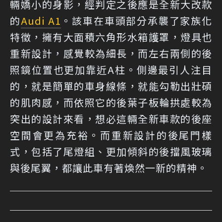
輛嬌小的身影，經判定之後應是全新大改款
的
Audi A1
。該車在車頭部分承襲了家族化
特徵，擁有大面積六角形水箱護罩，燈具也
重新設計，感覺較為細長，而左右兩側的後
照鏡位置也更加靠近A柱。側邊最引人注目
的，就是簡單的車身線條，就能勾勒出壯碩
的肌肉感，而依照它的後葉子板輪拱處較為
突出的設計來看，想必這輛全新車款的後座
空間會更為充裕。而重新設計的後尾門樣
式，包括了尾燈組、更加傾斜的後擋風玻璃
與後尾翼，都讓此車有著煥然一新的精神。