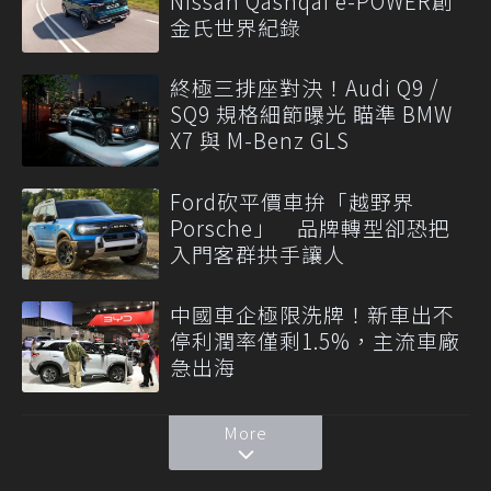
Nissan Qashqai e-POWER創
金氏世界紀錄
終極三排座對決！Audi Q9 /
SQ9 規格細節曝光 瞄準 BMW
X7 與 M-Benz GLS
Ford砍平價車拚「越野界
Porsche」 品牌轉型卻恐把
入門客群拱手讓人
中國車企極限洗牌！新車出不
停利潤率僅剩1.5%，主流車廠
急出海
More