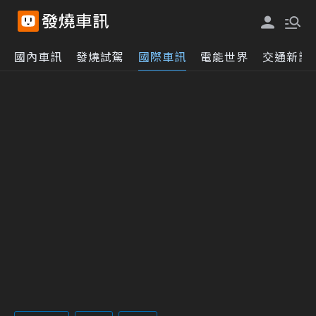
國內車訊
發燒試駕
國際車訊
電能世界
交通新訊