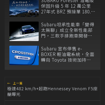
SUBARU Forester 油電版
保固升級 5 年 12 萬公里
27年式 BRZ 預接單 180.8
萬元起開跑
Subaru坦承性能車「變得
太無聊」成立全新性能部
門，三款手排跑車開發
中！
Subaru 宣布停售 e-
BOXER 輕油電系統，全面
轉向 Toyota 技術加持
S:HEV 油電科技！
←
上一篇
極速482 km/h+超跑Hennessey Venom F5座
艙曝光