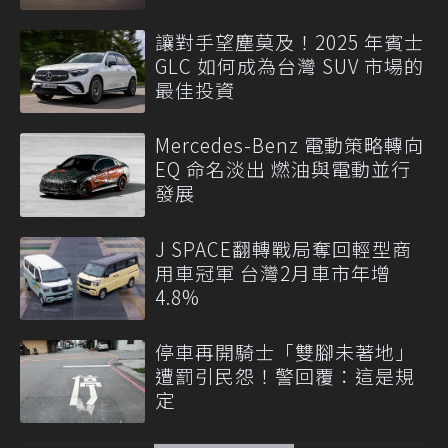
讓對手望塵莫及！2025 年賓士
GLC 如何成為台灣 SUV 市場的
最佳投資
Mercedes-Benz 電動策略轉向
EQ 命名淡出 燃油與電動並行
發展
J SPACE翻轉戰局奪回輕型商
用車冠軍 台灣2月車市年增
4.8%
停車再開騎士「雙腳未著地」
遭罰引民怨！警回覆：這是規
定