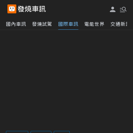
國內車訊
發燒試駕
國際車訊
電能世界
交通新訊