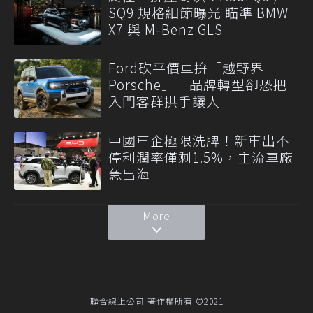
SQ9 規格細節曝光 瞄準 BMW
X7 與 M-Benz GLS
Ford砍平價車拚「越野界
Porsche」 品牌轉型卻恐把
入門客群拱手讓人
中國車企極限洗牌！新車出不
停利潤率僅剩1.5%，主流車廠
急出海
More
聯合線上公司 著作權所有 ©2021