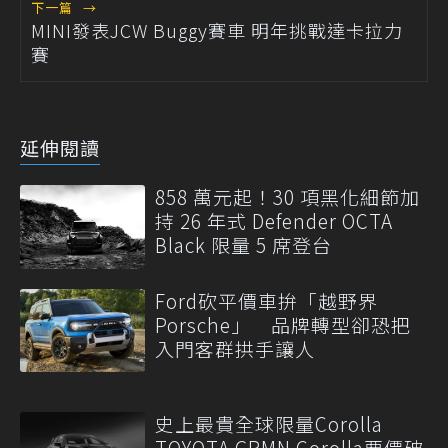
下一篇
→
MINI發表JCW Buggy賽車 明年挑戰達卡拉力
賽
延伸閱讀
858 萬元起！30 項黑化細節加
持 26 年式 Defender OCTA
Black 限量 5 席登台
Ford砍平價車拚「越野界
Porsche」 品牌轉型卻恐把
入門客群拱手讓人
史上最貴全球限量Corolla
TOYOTA GRMN Corolla要價破