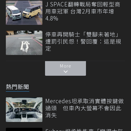
J SPACE翻轉戰局奪回輕型商
用車冠軍 台灣2月車市年增
4.8%
停車再開騎士「雙腳未著地」
遭罰引民怨！警回覆：這是規
定
More
熱門新聞
Mercedes坦承取消實體按鍵做
過頭 但車內大螢幕不會因此
消失