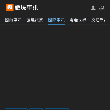
國內車訊
發燒試駕
國際車訊
電能世界
交通新訊