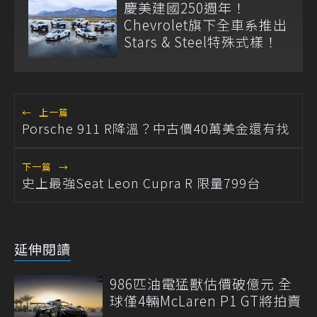
慶美建國250週年！
Chevrolet旗下全車系推出
Stars & Steel特殊式樣！
←
上一篇
Porsche 911 R降溫？中古價40萬美金還有找
下一篇
→
史上最強Seat Leon Cupra R 限量799台
延伸閱讀
986匹油電猛獸估價破億元 全
球僅4輛McLaren P1 GT將拍賣