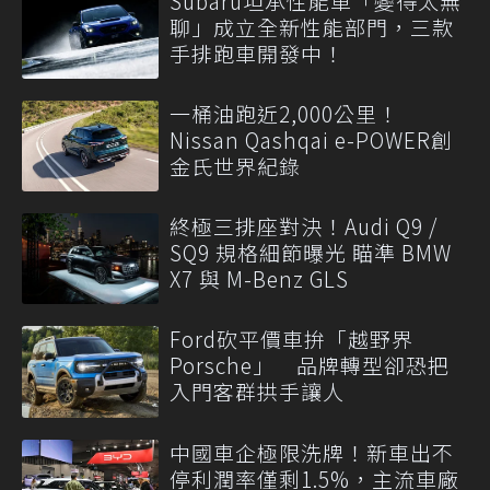
Subaru坦承性能車「變得太無
聊」成立全新性能部門，三款
手排跑車開發中！
一桶油跑近2,000公里！
Nissan Qashqai e-POWER創
金氏世界紀錄
終極三排座對決！Audi Q9 /
SQ9 規格細節曝光 瞄準 BMW
X7 與 M-Benz GLS
Ford砍平價車拚「越野界
Porsche」 品牌轉型卻恐把
入門客群拱手讓人
中國車企極限洗牌！新車出不
停利潤率僅剩1.5%，主流車廠