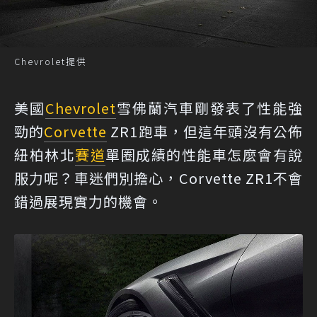
Chevrolet提供
美國
Chevrolet
雪佛蘭汽車剛發表了性能強
勁的
Corvette
ZR1跑車，但這年頭沒有公佈
紐柏林北
賽道
單圈成績的性能車怎麼會有說
服力呢？車迷們別擔心，Corvette ZR1不會
錯過展現實力的機會。