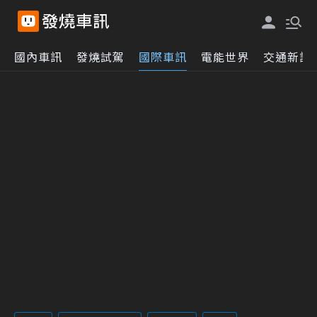
國內車訊
發燒試駕
國際車訊
電能世界
交通新訊