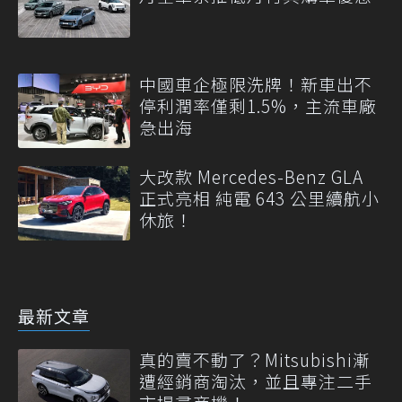
中國車企極限洗牌！新車出不
停利潤率僅剩1.5%，主流車廠
急出海
大改款 Mercedes-Benz GLA
正式亮相 純電 643 公里續航小
休旅！
最新文章
真的賣不動了？Mitsubishi漸
遭經銷商淘汰，並且專注二手