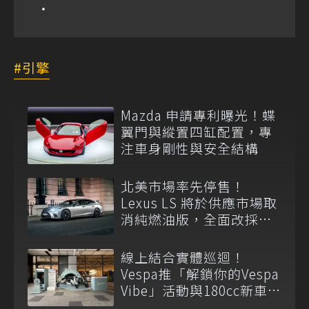
引擎
Mazda 申請專利曝光！蝶
翼門與縱置四缸配置，專
注車身剛性與安全結構
北美市場率先停售！
Lexus LS 將於供應市場取
消純燃油版，全面改採單
一油電動力
線上結合實體巡迴！
Vespa推「解鎖你的Vespa
Vibe」活動與180cc新車全
台展示