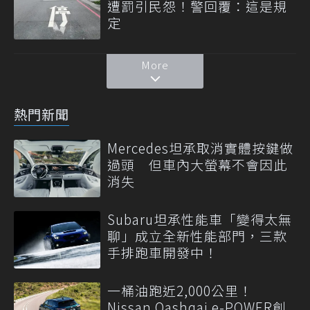
遭罰引民怨！警回覆：這是規
定
More
熱門新聞
Mercedes坦承取消實體按鍵做
過頭 但車內大螢幕不會因此
消失
Subaru坦承性能車「變得太無
聊」成立全新性能部門，三款
手排跑車開發中！
一桶油跑近2,000公里！
Nissan Qashqai e-POWER創