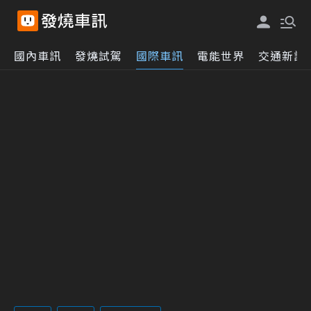
國內車訊
發燒試駕
國際車訊
電能世界
交通新訊