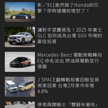
影／911竟然換了Honda的引
擎？保時捷鐵粉憤怒了！
讓對手望塵莫及！2025 年賓士
GLC 如何成為台灣 SUV 市場的
最佳投資
Mercedes-Benz 電動策略轉向
EQ 命名淡出 燃油與電動並行
發展
J SPACE翻轉戰局奪回輕型商
用車冠軍 台灣2月車市年增
4.8%
停車再開騎士「雙腳未著地」