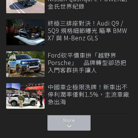
金氏世界紀錄
終極三排座對決！Audi Q9 /
SQ9 規格細節曝光 瞄準 BMW
X7 與 M-Benz GLS
Ford砍平價車拚「越野界
Porsche」 品牌轉型卻恐把
入門客群拱手讓人
中國車企極限洗牌！新車出不
停利潤率僅剩1.5%，主流車廠
急出海
More