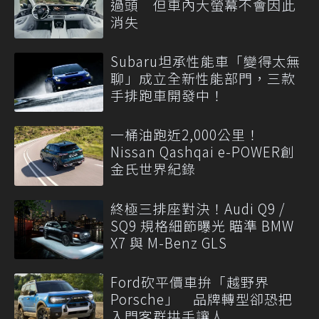
過頭 但車內大螢幕不會因此
消失
Subaru坦承性能車「變得太無
聊」成立全新性能部門，三款
手排跑車開發中！
一桶油跑近2,000公里！
Nissan Qashqai e-POWER創
金氏世界紀錄
終極三排座對決！Audi Q9 /
SQ9 規格細節曝光 瞄準 BMW
X7 與 M-Benz GLS
Ford砍平價車拚「越野界
Porsche」 品牌轉型卻恐把
入門客群拱手讓人