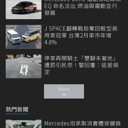
EQ 命名淡出 燃油與電動並行
發展
J SPACE翻轉戰局奪回輕型商
用車冠軍 台灣2月車市年增
4.8%
停車再開騎士「雙腳未著地」
遭罰引民怨！警回覆：這是規
定
More
熱門新聞
Mercedes坦承取消實體按鍵做