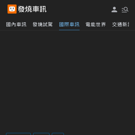
國內車訊
發燒試駕
國際車訊
電能世界
交通新訊