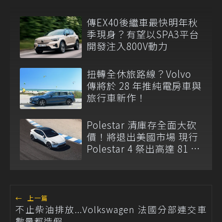
傳EX40後繼車最快明年秋
季現身？有望以SPA3平台
開發注入800V動力
扭轉全休旅路線？Volvo
傳將於 28 年推純電房車與
旅行車新作！
Polestar 清庫存全面大砍
價！將退出美國市場 現行
Polestar 4 祭出高達 81 萬
元現金折扣
←
上一篇
不止柴油排放...Volkswagen 法國分部連交車
數量都造假