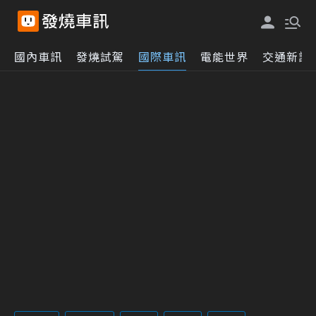
國內車訊
發燒試駕
國際車訊
電能世界
交通新訊