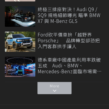
終極三排座對決！Audi Q9 /
SQ9 規格細節曝光 瞄準 BMW
X7 與 M-Benz GLS
Ford砍平價車拚「越野界
Porsche」 品牌轉型卻恐把
入門客群拱手讓人
德系車廠中國產能利用率跌破
五成 Audi、BMW、
Mercedes-Benz面臨市場需求
轉變
More