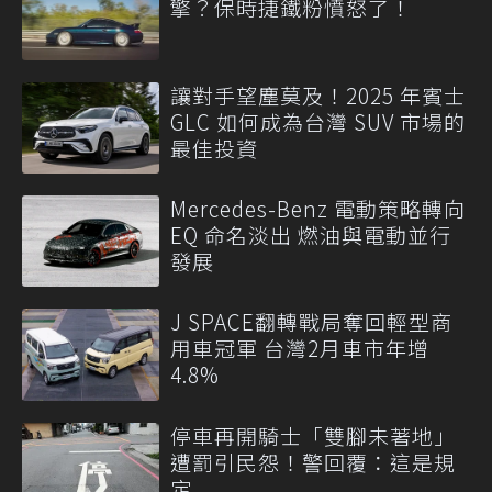
擎？保時捷鐵粉憤怒了！
讓對手望塵莫及！2025 年賓士
GLC 如何成為台灣 SUV 市場的
最佳投資
Mercedes-Benz 電動策略轉向
EQ 命名淡出 燃油與電動並行
發展
J SPACE翻轉戰局奪回輕型商
用車冠軍 台灣2月車市年增
4.8%
停車再開騎士「雙腳未著地」
遭罰引民怨！警回覆：這是規
定