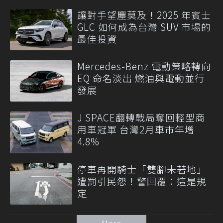
讓對手望塵莫及！2025 年賓士
GLC 如何成為台灣 SUV 市場的
最佳投資
Mercedes-Benz 電動策略轉向
EQ 命名淡出 燃油與電動並行
發展
J SPACE翻轉戰局奪回輕型商
用車冠軍 台灣2月車市年增
4.8%
停車再開騎士「雙腳未著地」
遭罰引民怨！警回覆：這是規
定
More