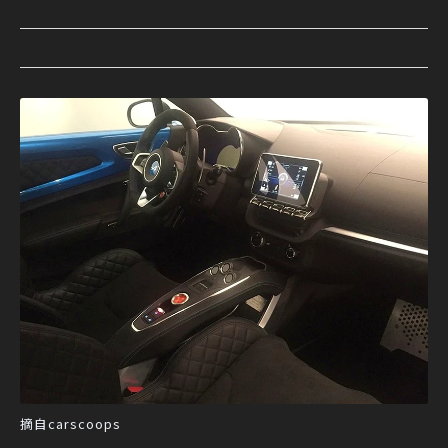
摘自carscoops