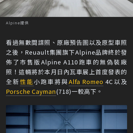
Alpine提供
看過無數間諜照、原廠預告圖以及原型車照
之後，Reuault集團旗下Alpine品牌終於發
佈了市售版Alpine A110跑車的無偽裝廠
照！這輛將於本月日內瓦車展上首度發表的
全新
性能
小跑車將與
Alfa Romeo
4C以及
Porsche Cayman
(718)一較高下。