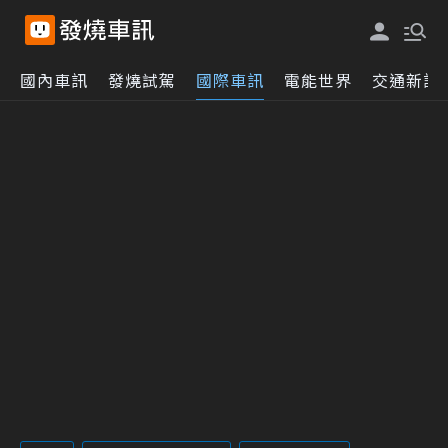
國內車訊
發燒試駕
國際車訊
電能世界
交通新訊