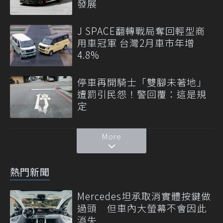
發展
J SPACE翻轉戰局奪回輕型商
用車冠軍 台灣2月車市年增
4.8%
停車再開騎士「雙腳未著地」
遭罰引民怨！警回覆：這是規
定
More
熱門新聞
Mercedes坦承取消實體按鍵做
過頭 但車內大螢幕不會因此
消失