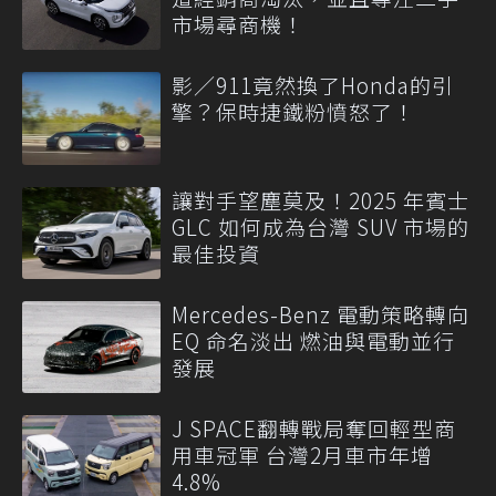
市場尋商機！
影／911竟然換了Honda的引
擎？保時捷鐵粉憤怒了！
讓對手望塵莫及！2025 年賓士
GLC 如何成為台灣 SUV 市場的
最佳投資
Mercedes-Benz 電動策略轉向
EQ 命名淡出 燃油與電動並行
發展
J SPACE翻轉戰局奪回輕型商
用車冠軍 台灣2月車市年增
4.8%