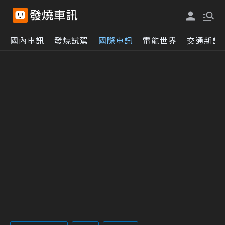
國內車訊
發燒試駕
國際車訊
電能世界
交通新訊