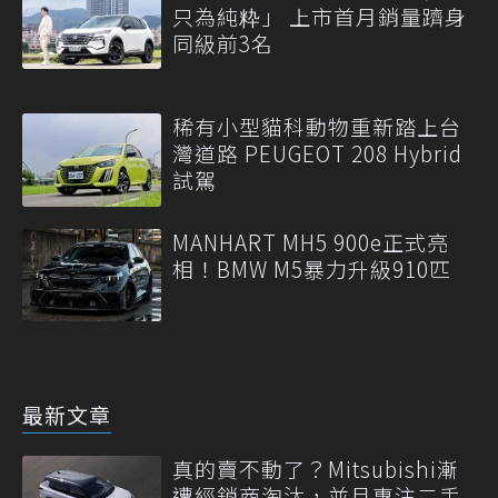
只為純粋」 上市首月銷量躋身
同級前3名
稀有小型貓科動物重新踏上台
灣道路 PEUGEOT 208 Hybrid
試駕
MANHART MH5 900e正式亮
相！BMW M5暴力升級910匹
最新文章
真的賣不動了？Mitsubishi漸
遭經銷商淘汰，並且專注二手