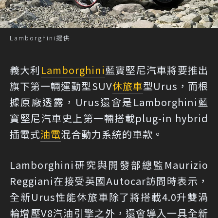
Lamborghini提供
義大利
Lamborghini
藍寶堅尼汽車將要推出
旗下第一輛運動型SUV
休旅車
型Urus，而根
據原廠透露，Urus還會是Lamborghini藍
寶堅尼汽車史上第一輛搭載plug-in hybrid
插電式
油電
混合動力系統的車款。
Lamborghini研究與開發部總監Maurizio
Reggiani在接受英國Autocar訪問時表示，
全新Urus性能休旅車除了將搭載4.0升雙渦
輪增壓V8汽油引擎之外，還會導入一具全新