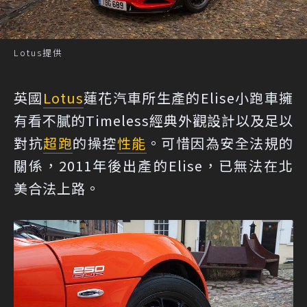
Lotus提供
英國
Lotus
蓮花汽車所生產的Elise小跑車擁
有看不膩的Timeless經典外觀設計以及足以
對抗
超跑
的操控
性能
。可惜因為安全法規的
關係，2011年後出產的Elise，已無法在北
美合法上路。