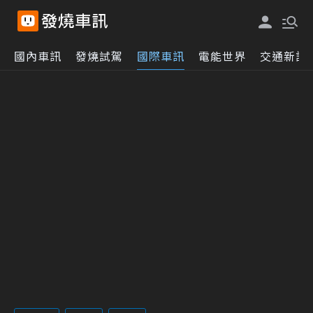
國內車訊
發燒試駕
國際車訊
電能世界
交通新訊