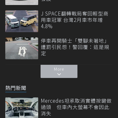
J SPACE翻轉戰局奪回輕型商
用車冠軍 台灣2月車市年增
4.8%
停車再開騎士「雙腳未著地」
遭罰引民怨！警回覆：這是規
定
More
熱門新聞
Mercedes坦承取消實體按鍵做
過頭 但車內大螢幕不會因此
消失