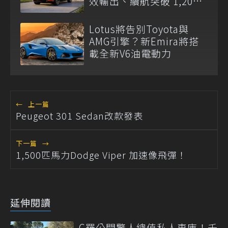
效輸出、續航突破 1,200
公里
Lotus將告別Toyota與
AMG引擎？新Emira將搭
載全新V6油電動力
←
上一篇
Peugeot 301 Sedan改款發表
下一篇
→
1,500匹馬力Dodge Viper 加速像飛彈！
延伸閱讀
C羅公開驚人總值私人車庫！千