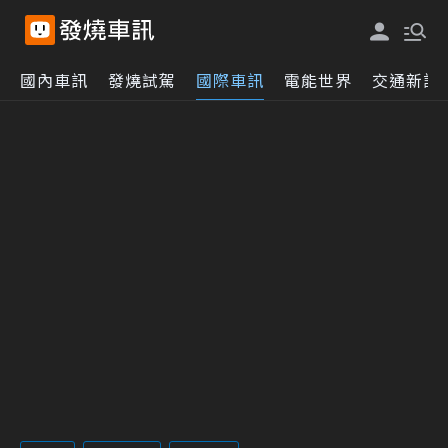
國內車訊
發燒試駕
國際車訊
電能世界
交通新訊