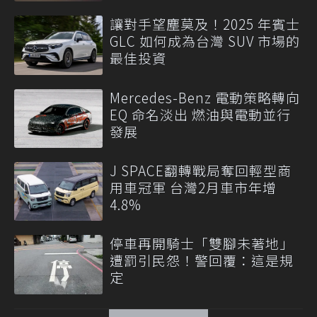
讓對手望塵莫及！2025 年賓士
GLC 如何成為台灣 SUV 市場的
最佳投資
Mercedes-Benz 電動策略轉向
EQ 命名淡出 燃油與電動並行
發展
J SPACE翻轉戰局奪回輕型商
用車冠軍 台灣2月車市年增
4.8%
停車再開騎士「雙腳未著地」
遭罰引民怨！警回覆：這是規
定