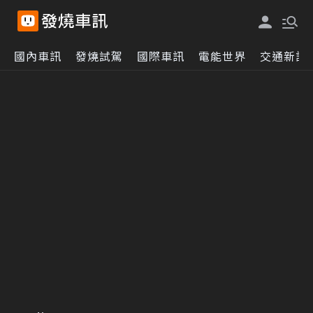
國內車訊
發燒試駕
國際車訊
電能世界
交通新訊