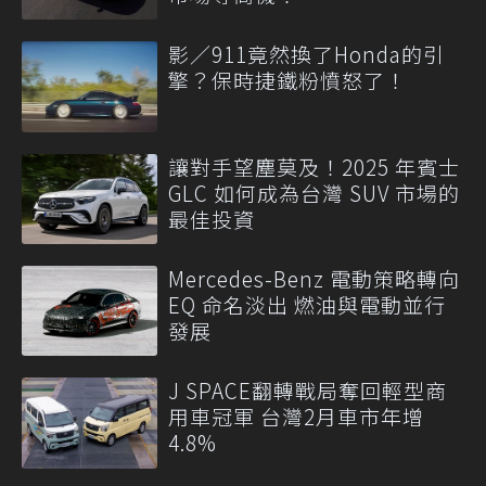
影／911竟然換了Honda的引
擎？保時捷鐵粉憤怒了！
讓對手望塵莫及！2025 年賓士
GLC 如何成為台灣 SUV 市場的
最佳投資
Mercedes-Benz 電動策略轉向
EQ 命名淡出 燃油與電動並行
發展
J SPACE翻轉戰局奪回輕型商
用車冠軍 台灣2月車市年增
4.8%