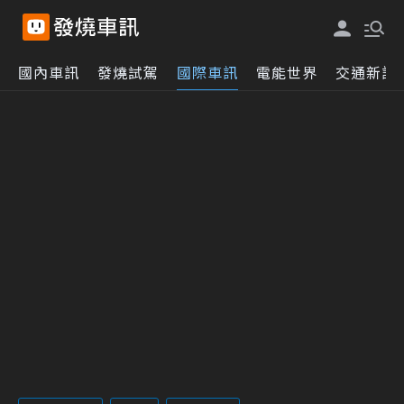
國內車訊
發燒試駕
國際車訊
電能世界
交通新訊