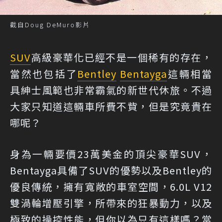
截自Doug DeMuro影片
SUV
高級豪華化已經不是一個稀有的存在，
當然也包括了
Bentley
Bentayga
這輛相當
具紳士風範也非常霸氣的新世代休旅。不過
大家只知道這輛車所費不貲，但是究竟貴在
哪呢？
身為一輛要價23萬美金的頂尖豪華SUV，
Bentayga具備了SUV的優勢以及Bentley的
優良傳統，擁有寬敞的車室空間，6.0L V12
雙渦輪增壓引擎，所帶來的狂暴動力，以及
極致的操控性能，但你以為只有這樣嗎？當