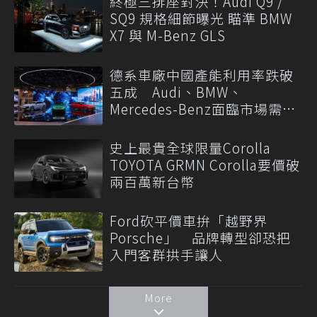
終極三排座對決！Audi Q9 /
SQ9 規格細節曝光 瞄準 BMW
X7 與 M-Benz GLS
德系車廠中國產能利用率跌破
五成 Audi、BMW、
Mercedes-Benz面臨市場需求
轉變
史上最貴全球限量Corolla
TOYOTA GRMN Corolla要價破
兩百萬新台幣
Ford砍平價車拚「越野界
Porsche」 品牌轉型卻恐把
入門客群拱手讓人
More