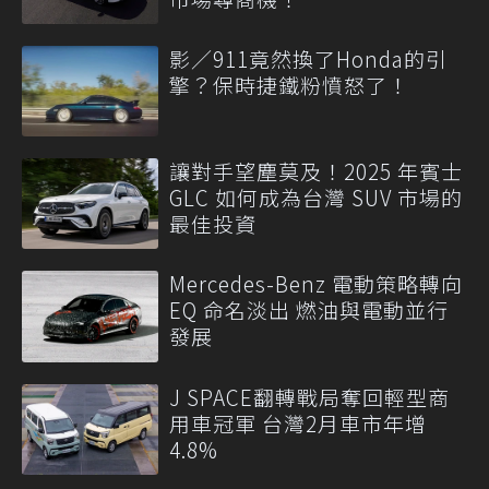
影／911竟然換了Honda的引
擎？保時捷鐵粉憤怒了！
讓對手望塵莫及！2025 年賓士
GLC 如何成為台灣 SUV 市場的
最佳投資
Mercedes-Benz 電動策略轉向
EQ 命名淡出 燃油與電動並行
發展
J SPACE翻轉戰局奪回輕型商
用車冠軍 台灣2月車市年增
4.8%