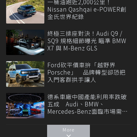
一桶油跑近2,000公里！
Nissan Qashqai e-POWER創
金氏世界紀錄
終極三排座對決！Audi Q9 /
SQ9 規格細節曝光 瞄準 BMW
X7 與 M-Benz GLS
Ford砍平價車拚「越野界
Porsche」 品牌轉型卻恐把
入門客群拱手讓人
德系車廠中國產能利用率跌破
五成 Audi、BMW、
Mercedes-Benz面臨市場需求
轉變
More