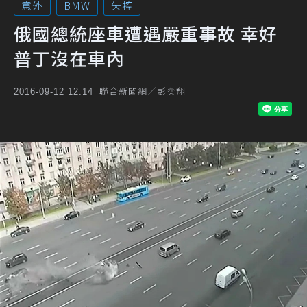
意外
BMW
失控
俄國總統座車遭遇嚴重事故 幸好
普丁沒在車內
聯合新聞網／彭奕翔
2016-09-12 12:14