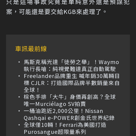
只是這場事故究竟是單純意外還是預謀犯
案，可能還是要交給KGB來處理了。
車訊最前線
馬斯克稱光達「徒勞之舉」！Waymo
執行長嗆：純視覺難達真正自動駕駛
Freelander品牌重生 喊年銷30萬輛目
標 CJLR：打造國際品牌半數銷量來自
全球！
棕色手排「大牛」身價再創高？全球
唯一Murciélago SV拍賣
一桶油跑近2,000公里！Nissan
Qashqai e-POWER創金氏世界紀錄
全球僅10輛！Ferrari為美國打造
Purosangue超限量系列