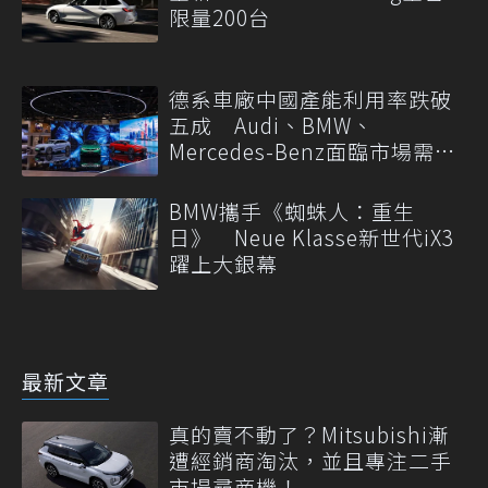
限量200台
德系車廠中國產能利用率跌破
五成 Audi、BMW、
Mercedes-Benz面臨市場需求
轉變
BMW攜手《蜘蛛人：重生
日》 Neue Klasse新世代iX3
躍上大銀幕
最新文章
真的賣不動了？Mitsubishi漸
遭經銷商淘汰，並且專注二手
市場尋商機！