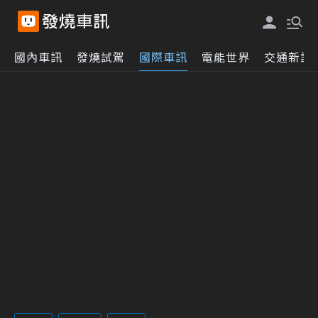
國內車訊
發燒試駕
國際車訊
電能世界
交通新訊