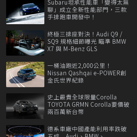
Subaru坦承性能車「變得太無
聊」成立全新性能部門，三款
手排跑車開發中！
終極三排座對決！Audi Q9 /
SQ9 規格細節曝光 瞄準 BMW
X7 與 M-Benz GLS
一桶油跑近2,000公里！
Nissan Qashqai e-POWER創
金氏世界紀錄
史上最貴全球限量Corolla
TOYOTA GRMN Corolla要價破
兩百萬新台幣
德系車廠中國產能利用率跌破
五成 Audi、BMW、