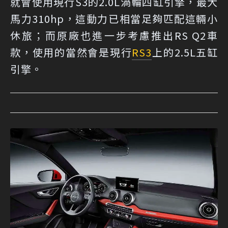
就會使用現行S3的2.0L渦輪四缸引擎，最大
馬力310hp，這動力已相當足夠匹配這輛小
休旅；而原廠也進一步考慮推出RS Q2車
款，使用的當然會是現行
RS3
上的2.5L五缸
引擎。