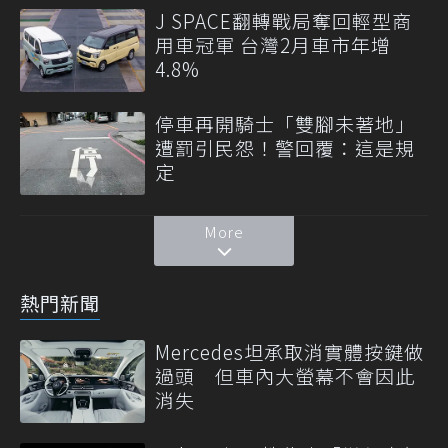
J SPACE翻轉戰局奪回輕型商
用車冠軍 台灣2月車市年增
4.8%
停車再開騎士「雙腳未著地」
遭罰引民怨！警回覆：這是規
定
More
熱門新聞
Mercedes坦承取消實體按鍵做
過頭 但車內大螢幕不會因此
消失