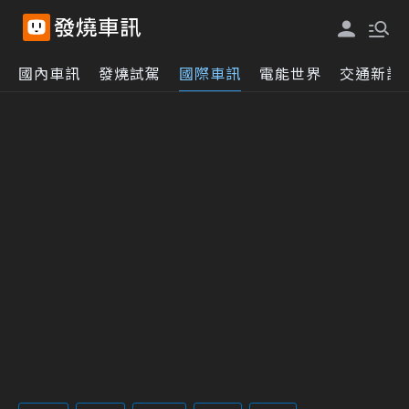
國內車訊
發燒試駕
國際車訊
電能世界
交通新訊