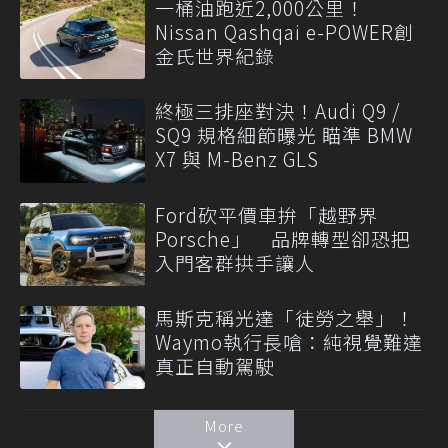
一桶油跑近2,000公里！
Nissan Qashqai e-POWER創
金氏世界紀錄
終極三排座對決！Audi Q9 /
SQ9 規格細節曝光 瞄準 BMW
X7 與 M-Benz GLS
Ford砍平價車拚「越野界
Porsche」 品牌轉型卻恐把
入門客群拱手讓人
馬斯克稱光達「徒勞之舉」！
Waymo執行長嗆：純視覺難達
真正自動駕駛
More