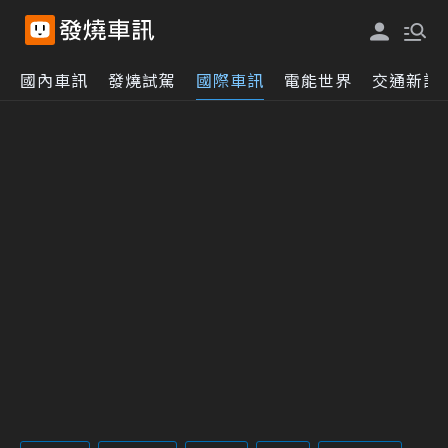
國內車訊
發燒試駕
國際車訊
電能世界
交通新訊