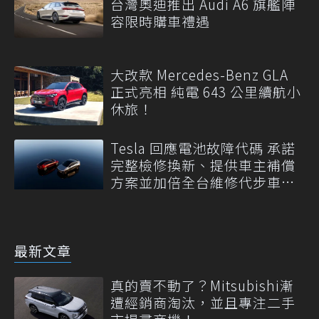
台灣奧迪推出 Audi A6 旗艦陣
容限時購車禮遇
大改款 Mercedes-Benz GLA
正式亮相 純電 643 公里續航小
休旅！
Tesla 回應電池故障代碼 承諾
完整檢修換新、提供車主補償
方案並加倍全台維修代步車數
量
最新文章
真的賣不動了？Mitsubishi漸
遭經銷商淘汰，並且專注二手