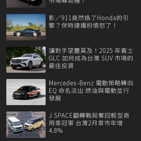
市場尋商機！
影／911竟然換了Honda的引
擎？保時捷鐵粉憤怒了！
讓對手望塵莫及！2025 年賓士
GLC 如何成為台灣 SUV 市場的
最佳投資
Mercedes-Benz 電動策略轉向
EQ 命名淡出 燃油與電動並行
發展
J SPACE翻轉戰局奪回輕型商
用車冠軍 台灣2月車市年增
4.8%