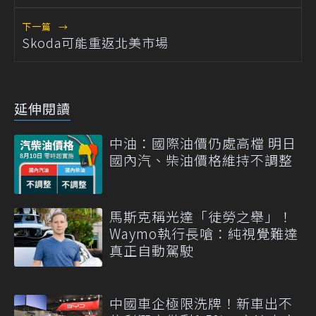
下一篇
→
Skoda可能重返北美市場
延伸閱讀
中油：國際油價仍處高檔 明日
國內汽、柴油價格維持不調整
馬斯克稱光達「徒勞之舉」！
Waymo執行長嗆：純視覺難達
真正自動駕駛
中國車企極限洗牌！新車出不