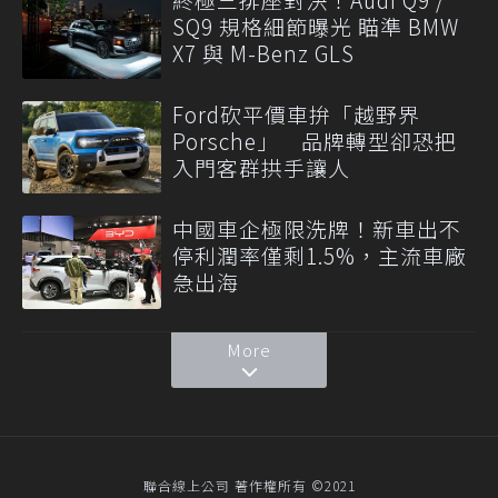
SQ9 規格細節曝光 瞄準 BMW
X7 與 M-Benz GLS
Ford砍平價車拚「越野界
Porsche」 品牌轉型卻恐把
入門客群拱手讓人
中國車企極限洗牌！新車出不
停利潤率僅剩1.5%，主流車廠
急出海
More
聯合線上公司 著作權所有 ©2021