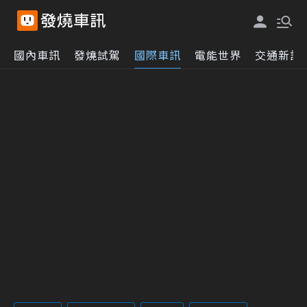
國內車訊
發燒試駕
國際車訊
電能世界
交通新訊