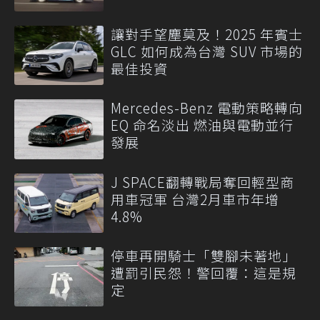
讓對手望塵莫及！2025 年賓士
GLC 如何成為台灣 SUV 市場的
最佳投資
Mercedes-Benz 電動策略轉向
EQ 命名淡出 燃油與電動並行
發展
J SPACE翻轉戰局奪回輕型商
用車冠軍 台灣2月車市年增
4.8%
停車再開騎士「雙腳未著地」
遭罰引民怨！警回覆：這是規
定