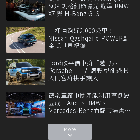
SQ9 規格細節曝光 瞄準 BMW
X7 與 M-Benz GLS
一桶油跑近2,000公里！
Nissan Qashqai e-POWER創
金氏世界紀錄
Ford砍平價車拚「越野界
Porsche」 品牌轉型卻恐把
入門客群拱手讓人
德系車廠中國產能利用率跌破
五成 Audi、BMW、
Mercedes-Benz面臨市場需求
轉變
More