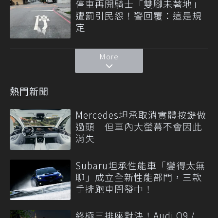
停車再開騎士「雙腳未著地」
遭罰引民怨！警回覆：這是規
定
More
熱門新聞
Mercedes坦承取消實體按鍵做
過頭 但車內大螢幕不會因此
消失
Subaru坦承性能車「變得太無
聊」成立全新性能部門，三款
手排跑車開發中！
終極三排座對決！Audi Q9 /