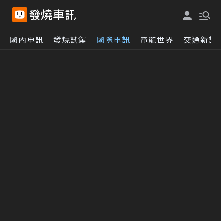
國內車訊
發燒試駕
國際車訊
電能世界
交通新訊