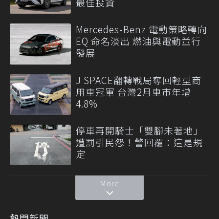
最佳投資
Mercedes-Benz 電動策略轉向
EQ 命名淡出 燃油與電動並行
發展
J SPACE翻轉戰局奪回輕型商
用車冠軍 台灣2月車市年增
4.8%
停車再開騎士「雙腳未著地」
遭罰引民怨！警回覆：這是規
定
More
熱門新聞