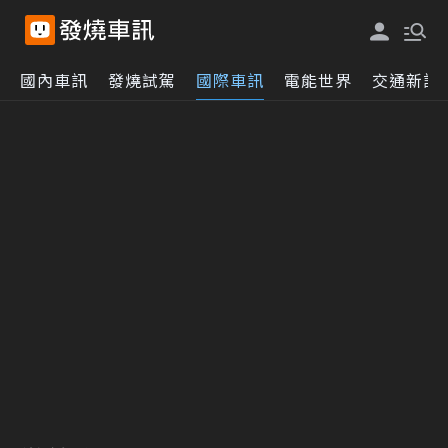
國內車訊
發燒試駕
國際車訊
電能世界
交通新訊