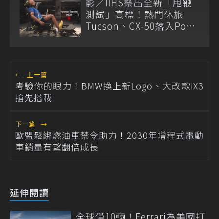
影／IIHS祭出全新「甩鞭
測試」高標！熱門休旅
Tucson、CX-50落入Poor
等級
←
上一篇
考驗你的眼力！BMW換上新Logo、大改款iX3
搶先搭載
下一篇
→
歐盟鬆綁燃油車禁令助力！2030年增程式電動
車銷量有望翻倍成長
延伸閱讀
全球僅10輛！Ferrari為美國打