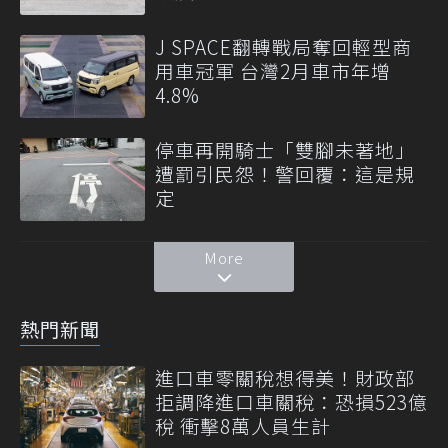
J SPACE翻轉戰局奪回輕型商
用車冠軍 台灣2月車市年增
4.8%
停車再開騎士「雙腳未著地」
遭罰引民怨！警回覆：這是規
定
More
熱門新聞
進口車零關稅想得美！財政部
拒調降進口車關稅：恐損523億
稅 衝擊8萬人員生計