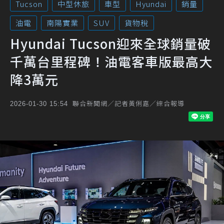
Tucson
中型休旅
車型
Hyundai
銷量
油電
南陽實業
SUV
貨物稅
Hyundai Tucson迎來全球銷量破
千萬台里程碑！油電客車版最高大
降3萬元
聯合新聞網／記者黃俐嘉／綜合報導
2026-01-30 15:54