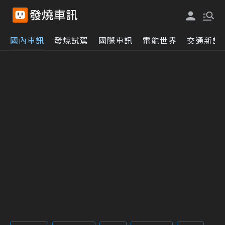
國內車訊
發燒試駕
國際車訊
電能世界
交通新訊