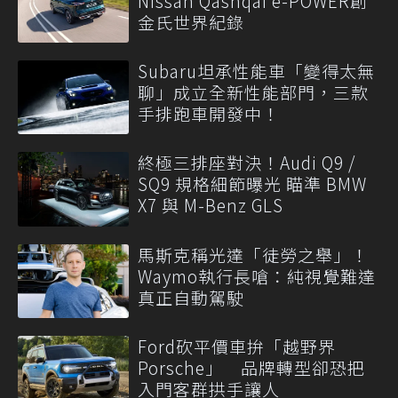
Nissan Qashqai e-POWER創
金氏世界紀錄
Subaru坦承性能車「變得太無
聊」成立全新性能部門，三款
手排跑車開發中！
終極三排座對決！Audi Q9 /
SQ9 規格細節曝光 瞄準 BMW
X7 與 M-Benz GLS
馬斯克稱光達「徒勞之舉」！
Waymo執行長嗆：純視覺難達
真正自動駕駛
Ford砍平價車拚「越野界
Porsche」 品牌轉型卻恐把
入門客群拱手讓人