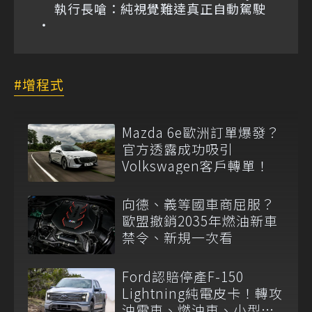
執行長嗆：純視覺難達真正自動駕駛
增程式
Mazda 6e歐洲訂單爆發？
官方透露成功吸引
Volkswagen客戶轉單！
向德、義等國車商屈服？
歐盟撤銷2035年燃油新車
禁令、新規一次看
Ford認賠停產F-150
Lightning純電皮卡！轉攻
油電車、燃油車、小型平