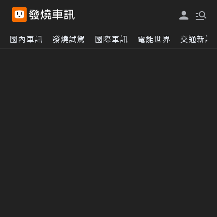
國內車訊
發燒試駕
國際車訊
電能世界
交通新訊