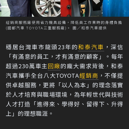
經銷商服務廠使用省力機具設備，降低員工作業時的身體負擔
(國都汽車 TOYOTA三重服務廠)。 圖／和泰汽車提供
穩居台灣車市龍頭23年的
和泰汽車
，深信
「有滿意的員工，才有滿意的顧客」。每年
超過230萬車主
回廠
的龐大需求背後，和泰
汽車攜手全台八大TOYOTA
經銷商
，不僅提
供卓越服務，更將「以人為本」的理念落實
於人才培育與職場環境，為年輕世代與技術
人才打造「進得來、學得好、留得下、升得
上」的理想職涯。