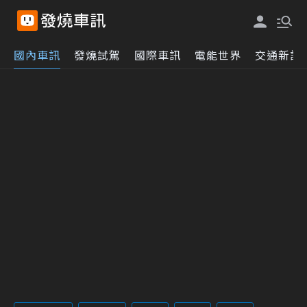
國內車訊
發燒試駕
國際車訊
電能世界
交通新訊