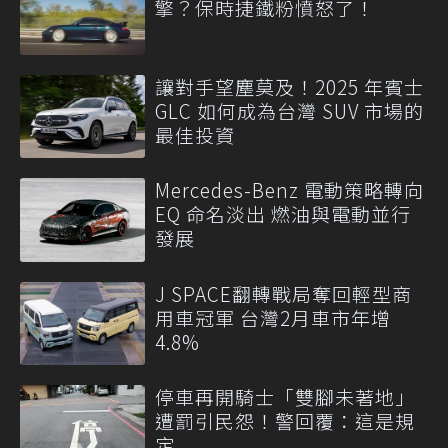
擎？保時捷鐵粉憤怒了！
讓對手望塵莫及！2025 年賓士
GLC 如何成為台灣 SUV 市場的
最佳投資
Mercedes-Benz 電動策略轉向
EQ 命名淡出 燃油與電動並行
發展
J SPACE翻轉戰局奪回輕型商
用車冠軍 台灣2月車市年增
4.8%
停車再開騎士「雙腳未著地」
遭罰引民怨！警回覆：這是規
定