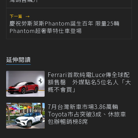
下一篇
→
慶祝勞斯萊斯Phantom誕生百年 限量25輛
Phantom超奢華特仕車登場
延伸閱讀
Ferrari首款純電Luce傳全球配
額售罄 外媒點名5位名人「大
概不會買」
7月台灣新車市場3.86萬輛
Toyota市占突破3成、休旅車
包辦暢銷榜8席