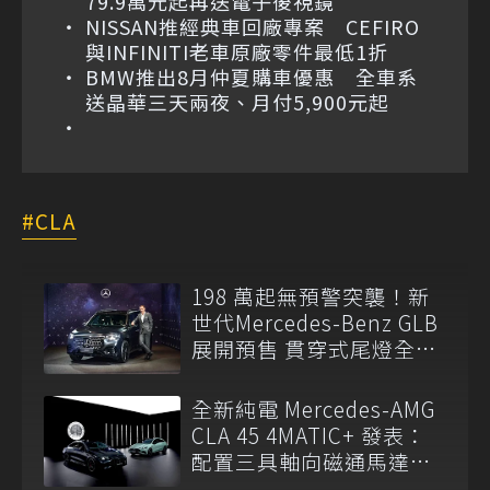
79.9萬元起再送電子後視鏡
NISSAN推經典車回廠專案 CEFIRO
與INFINITI老車原廠零件最低1折
BMW推出8月仲夏購車優惠 全車系
送晶華三天兩夜、月付5,900元起
CLA
198 萬起無預警突襲！新
世代Mercedes-Benz GLB
展開預售 貫穿式尾燈全球
同步取消
全新純電 Mercedes-AMG
CLA 45 4MATIC+ 發表：
配置三具軸向磁通馬達，
零百加速僅需2.7秒！