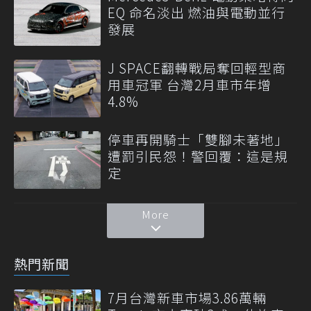
EQ 命名淡出 燃油與電動並行
發展
J SPACE翻轉戰局奪回輕型商
用車冠軍 台灣2月車市年增
4.8%
停車再開騎士「雙腳未著地」
遭罰引民怨！警回覆：這是規
定
More
熱門新聞
7月台灣新車市場3.86萬輛