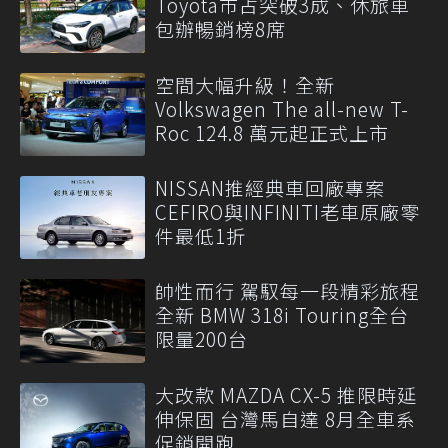
Toyota市占突破3成、休旅車
包辦暢銷榜8席
空間大幅升級！全新
Volkswagen The all-new T-
Roc 124.8 萬元起正式上市
NISSAN推經典車回廠專案
CEFIRO與INFINITI老車原廠零
件最低1折
帥性而行 駕馭每一段精彩旅程
全新 BMW 318i Touring全台
限量200台
大改款 MAZDA CX-5 推限時延
伸保固 台灣馬自達 8月全車系
促銷開跑