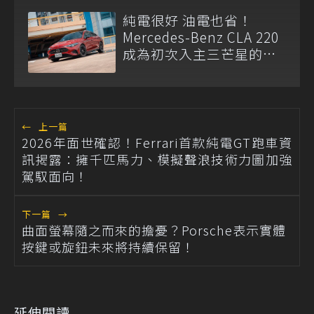
純電很好 油電也省！
Mercedes-Benz CLA 220
成為初次入主三芒星的理
性解？
←
上一篇
2026年面世確認！Ferrari首款純電GT跑車資
訊揭露：擁千匹馬力、模擬聲浪技術力圖加強
駕馭面向！
下一篇
→
曲面螢幕隨之而來的擔憂？Porsche表示實體
按鍵或旋鈕未來將持續保留！
延伸閱讀