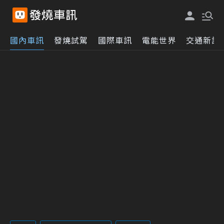
國內車訊
發燒試駕
國際車訊
電能世界
交通新訊