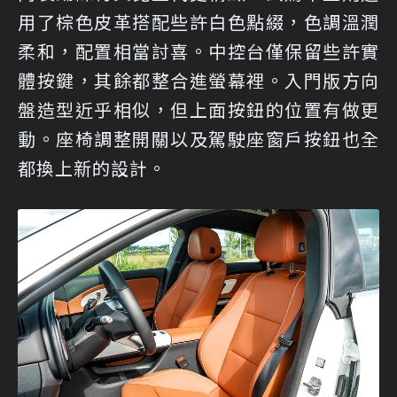
用了棕色皮革搭配些許白色點綴，色調溫潤
柔和，配置相當討喜。中控台僅保留些許實
體按鍵，其餘都整合進螢幕裡。入門版方向
盤造型近乎相似，但上面按鈕的位置有做更
動。座椅調整開關以及駕駛座窗戶按鈕也全
都換上新的設計。