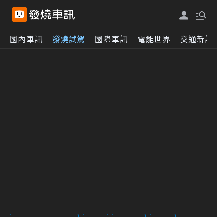
國內車訊
發燒試駕
國際車訊
電能世界
交通新訊