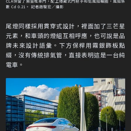
CLA保留了無窗框車門，配上隱藏式門把手和低風阻輪圈，風阻係
數 Cd 0.21。 記者趙駿宏／攝影
尾燈同樣採用貫穿式設計，裡面加了三芒星
元素，和車頭的燈組互相呼應，也可說是品
牌未來設計語彙。下方保桿用霧銀飾板點
綴，沒有傳統排氣管，直接表明這是一台純
電車。