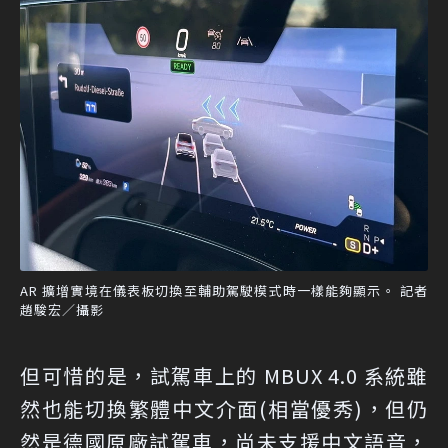
AR 擴增實境在儀表板切換至輔助駕駛模式時一樣能夠顯示。 記者
趙駿宏／攝影
但可惜的是，試駕車上的 MBUX 4.0 系統雖
然也能切換繁體中文介面(相當優秀)，但仍
然是德國原廠試駕車，尚未支援中文語音，