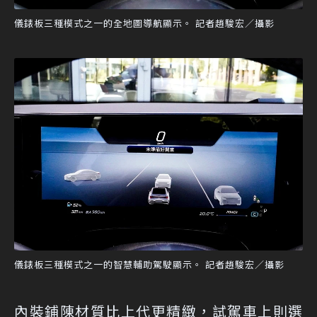
儀錶板三種模式之一的全地圖導航顯示。 記者趙駿宏／攝影
儀錶板三種模式之一的智慧輔助駕駛顯示。 記者趙駿宏／攝影
內裝鋪陳材質比上代更精緻，試駕車上則選