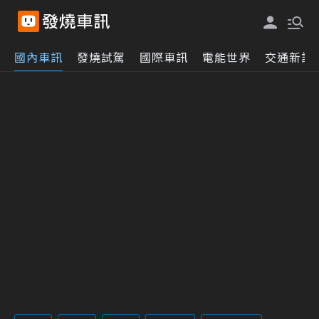
國內車訊
發燒試駕
國際車訊
電能世界
交通新訊