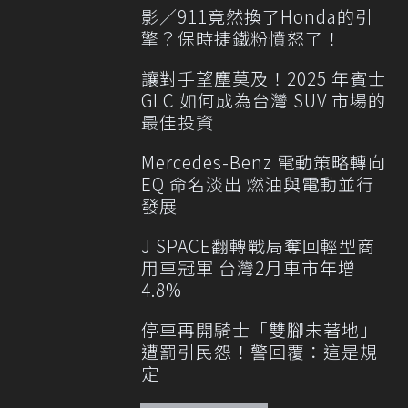
影／911竟然換了Honda的引
擎？保時捷鐵粉憤怒了！
讓對手望塵莫及！2025 年賓士
GLC 如何成為台灣 SUV 市場的
最佳投資
Mercedes-Benz 電動策略轉向
EQ 命名淡出 燃油與電動並行
發展
J SPACE翻轉戰局奪回輕型商
用車冠軍 台灣2月車市年增
4.8%
停車再開騎士「雙腳未著地」
遭罰引民怨！警回覆：這是規
定