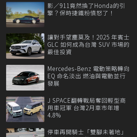
影／911竟然換了Honda的引
擎？保時捷鐵粉憤怒了！
讓對手望塵莫及！2025 年賓士
GLC 如何成為台灣 SUV 市場的
最佳投資
Mercedes-Benz 電動策略轉向
EQ 命名淡出 燃油與電動並行
發展
J SPACE翻轉戰局奪回輕型商
用車冠軍 台灣2月車市年增
4.8%
停車再開騎士「雙腳未著地」