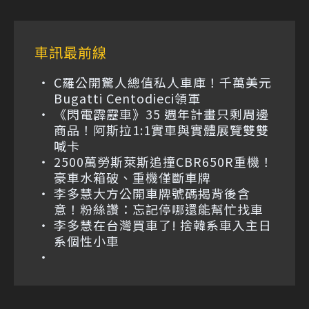
車訊最前線
C羅公開驚人總值私人車庫！千萬美元
Bugatti Centodieci領軍
《閃電霹靂車》35 週年計畫只剩周邊
商品！阿斯拉1:1實車與實體展覽雙雙
喊卡
2500萬勞斯萊斯追撞CBR650R重機！
豪車水箱破、重機僅斷車牌
李多慧大方公開車牌號碼揭背後含
意！粉絲讚：忘記停哪還能幫忙找車
李多慧在台灣買車了! 捨韓系車入主日
系個性小車