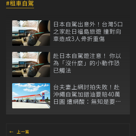
租車自駕
日本自駕出意外！台灣5口
之家赴日福島旅遊 撞對向
車造成3人骨折重傷
赴日本自駕遊注意！ 你以
為「沒什麼」的小動作恐
已觸法
台夫妻上網討拍失敗！赴
沖繩自駕加錯油要賠40萬
日圓 遭網酸：無知是要付
出代價的
←
上一篇