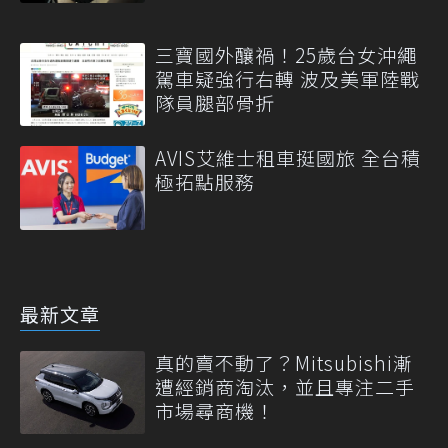
三寶國外釀禍！25歲台女沖繩
駕車疑強行右轉 波及美軍陸戰
隊員腿部骨折
AVIS艾維士租車挺國旅 全台積
極拓點服務
最新文章
真的賣不動了？Mitsubishi漸
遭經銷商淘汰，並且專注二手
市場尋商機！