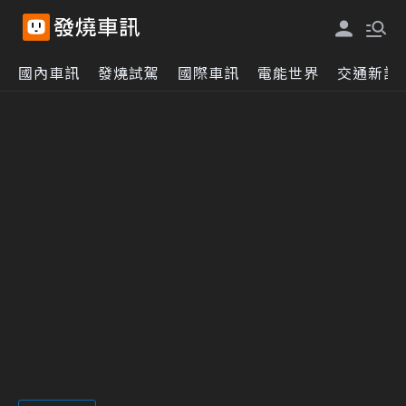
國內車訊
發燒試駕
國際車訊
電能世界
交通新訊