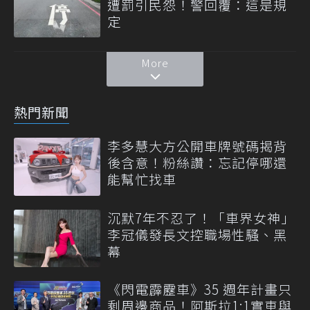
遭罰引民怨！警回覆：這是規
定
More
熱門新聞
李多慧大方公開車牌號碼揭背
後含意！粉絲讚：忘記停哪還
能幫忙找車
沉默7年不忍了！「車界女神」
李冠儀發長文控職場性騷、黑
幕
《閃電霹靂車》35 週年計畫只
剩周邊商品！阿斯拉1:1實車與