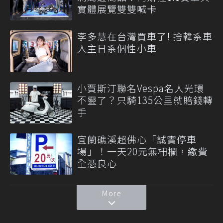
實體展覽雙雙喊卡
李多慧在台灣買車了! 捨韓系車
入主日系個性小車
小賈斯汀聯名Vespa名人光環
不靈了？只騎135公里就賠錢轉
手
宜蘭礁溪超佛心「誠實停車
場」！一天20元無柵欄，繳費
全憑良心
More