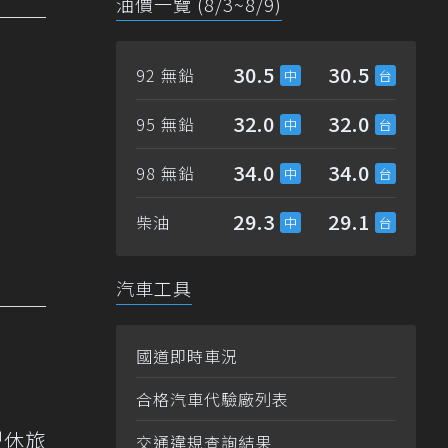
油價一覽 (8/3~8/9)
30.5
30.5
92 無鉛
32.0
32.0
95 無鉛
34.0
34.0
98 無鉛
29.3
29.1
柴油
汽車工具
國道即時車況
合格汽車代驗廠列表
中型休旅
交通違規查詢結果