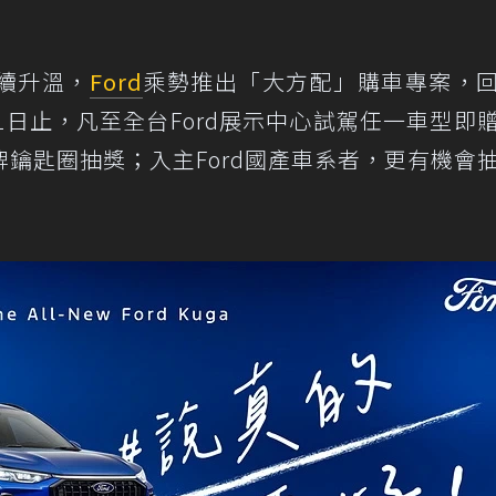
續升溫，
Ford
乘勢推出「大方配」購車專案，
1日止，凡至全台Ford展示中心試駕任一車型即
鑰匙圈抽獎；入主Ford國產車系者，更有機會