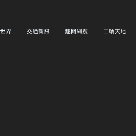
世界
交通新訊
趣聞網搜
二輪天地