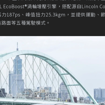
oBoost®渦輪增壓引擎，搭配源自Lincoln Cor
187ps、峰值扭力25.3kgm，並提供運動、
鋪裝路面等五種駕駛模式。