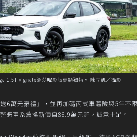
 1.5T Vignale溫莎曜影版更顯獨特。 陳立凱／攝影
贈「大方送6萬元豪禮」，並再加碼丙式車體險與5年不
整體車系舊換新價自86.9萬元起，誠意十足。