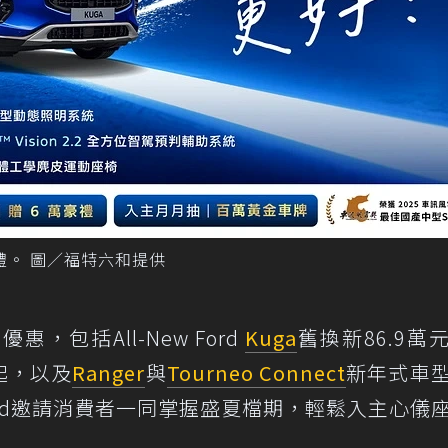
優惠好禮。 圖／福特六和提供
，包括All-New Ford
Kuga
舊換新86.9萬
起，以及
Ranger
與
Tourneo Connect
新年式車
rd邀請消費者一同掌握盛夏檔期，輕鬆入主心儀