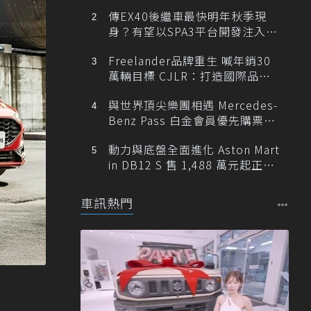
傳EX40後繼車最快明年秋季現
身？有望以SPA3平台開發注入80
0V動力
Freelander品牌重生 喊年銷30
萬輛目標 CJLR：打造國際品牌
半數銷量來自全球！
與世界頂尖樂團相遇 Mercedes-
Benz Pass 白金會員優先購票維
也納愛樂
動力與底盤全面進化 Aston Mart
in DB12 S 售 1,488 萬元起正式
登台
車訊熱門