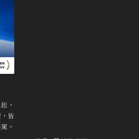
元起，
型，皆
座駕。