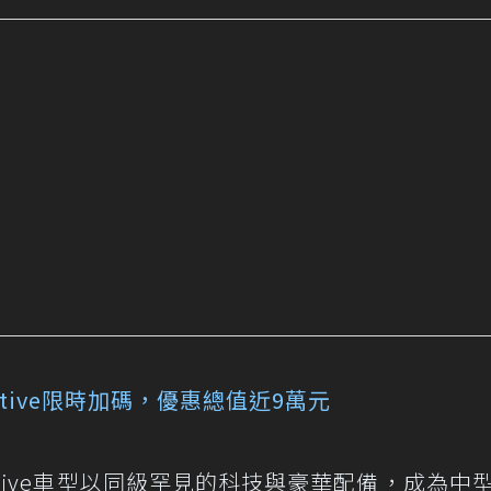
5T Active限時加碼，優惠總值近9萬元
 1.5T Active車型以同級罕見的科技與豪華配備，成為