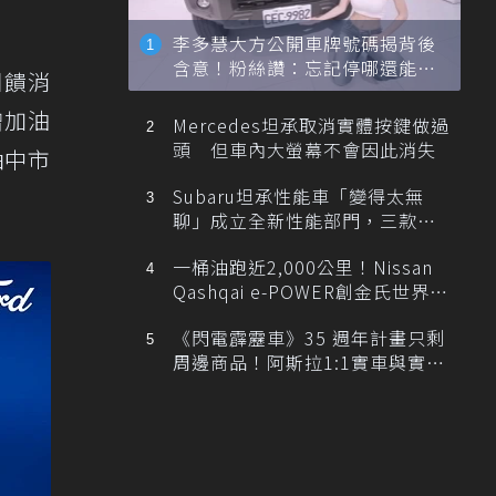
李多慧大方公開車牌號碼揭背後
含意！粉絲讚：忘記停哪還能幫
回饋消
忙找車
贈加油
Mercedes坦承取消實體按鍵做過
頭 但車內大螢幕不會因此消失
抽中市
Subaru坦承性能車「變得太無
聊」成立全新性能部門，三款手
排跑車開發中！
一桶油跑近2,000公里！Nissan
Qashqai e-POWER創金氏世界紀
錄
《閃電霹靂車》35 週年計畫只剩
周邊商品！阿斯拉1:1實車與實體
展覽雙雙喊卡