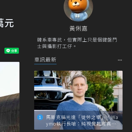
萬元
黃俐嘉
韓系車專武，但實際上只是個鍵盤鬥
士與攝影打工仔。
車訊最新
馬斯克稱光達「徒勞之舉」！Wa
ymo執行長嗆：純視覺難達真正
自動駕駛