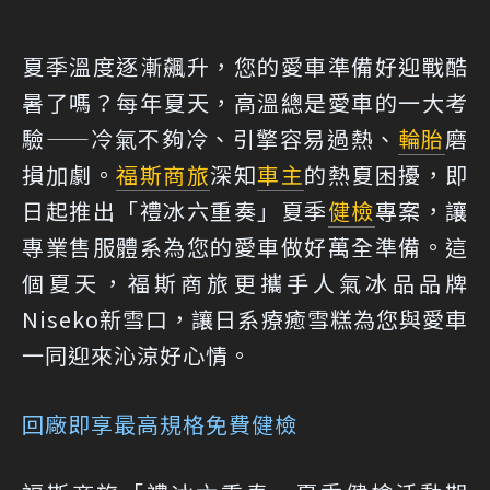
夏季溫度逐漸飆升，您的愛車準備好迎戰酷
暑了嗎？每年夏天，高溫總是愛車的一大考
驗——冷氣不夠冷、引擎容易過熱、
輪胎
磨
損加劇。
福斯商旅
深知
車主
的熱夏困擾，即
日起推出「禮冰六重奏」夏季
健檢
專案，讓
專業售服體系為您的愛車做好萬全準備。這
個夏天，福斯商旅更攜手人氣冰品品牌
Niseko新雪口，讓日系療癒雪糕為您與愛車
一同迎來沁涼好心情。
回廠即享最高規格免費健檢