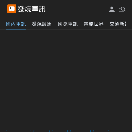
國內車訊
發燒試駕
國際車訊
電能世界
交通新訊