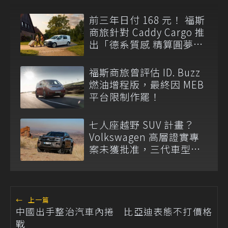
前三年日付 168 元！ 福斯
商旅針對 Caddy Cargo 推
出「德系質感 精算圓夢」
與「打天下」專案
福斯商旅曾評估 ID. Buzz
燃油增程版，最終因 MEB
平台限制作罷！
七人座越野 SUV 計畫？
Volkswagen 高層證實專
案未獲批准，三代車型不
排除重啟！
←
上一篇
中國出手整治汽車內捲 比亞迪表態不打價格
戰