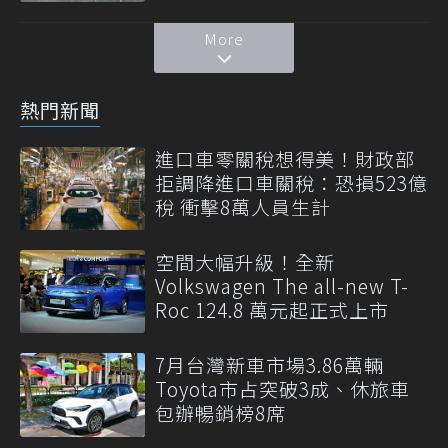
More
熱門新聞
進口車零關稅想得美！財政部
拒調降進口車關稅：恐損523億
稅 衝擊8萬人員生計
空間大幅升級！全新
Volkswagen The all-new T-
Roc 124.8 萬元起正式上市
7月台灣新車市場3.86萬輛
Toyota市占突破3成、休旅車
包辦暢銷榜8席