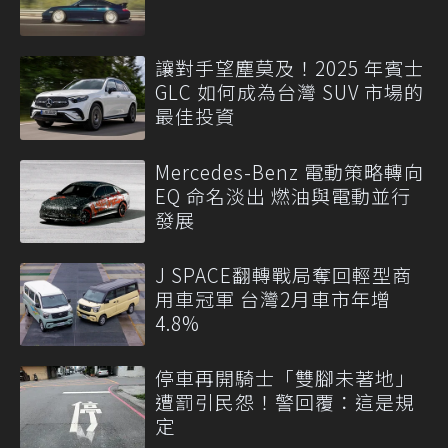
讓對手望塵莫及！2025 年賓士
GLC 如何成為台灣 SUV 市場的
最佳投資
Mercedes-Benz 電動策略轉向
EQ 命名淡出 燃油與電動並行
發展
J SPACE翻轉戰局奪回輕型商
用車冠軍 台灣2月車市年增
4.8%
停車再開騎士「雙腳未著地」
遭罰引民怨！警回覆：這是規
定