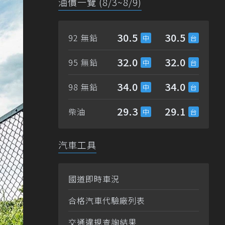
油價一覽 (8/3~8/9)
30.5
30.5
92 無鉛
32.0
32.0
95 無鉛
34.0
34.0
98 無鉛
29.3
29.1
柴油
汽車工具
國道即時車況
合格汽車代驗廠列表
交通違規查詢結果