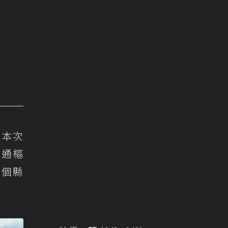
，本次
交通樞
2個縣