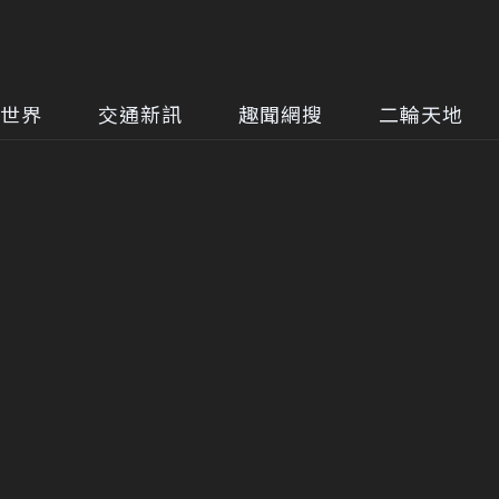
世界
交通新訊
趣聞網搜
二輪天地