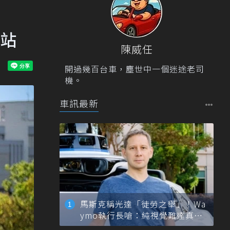
3站
陳威任
開過幾百台車，塵世中一個迷途老司
機。
車訊最新
馬斯克稱光達「徒勞之舉」！Wa
ymo執行長嗆：純視覺難達真正
自動駕駛