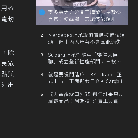
使用者
李多慧大方公開車牌號碼揭背後
用電動
含意！粉絲讚：忘記停哪還能幫
忙找車
Mercedes坦承取消實體按鍵做過
頭 但車內大螢幕不會因此消失
式，除
Subaru坦承性能車「變得太無
聊」成立全新性能部門，三款手
讓民眾
排跑車開發中！
地點與
就是要侵門踏戶！BYD Racco正
式上市 正面迎戰日系K-Car霸主
、外出
《閃電霹靂車》35 週年計畫只剩
周邊商品！阿斯拉1:1實車與實體
展覽雙雙喊卡