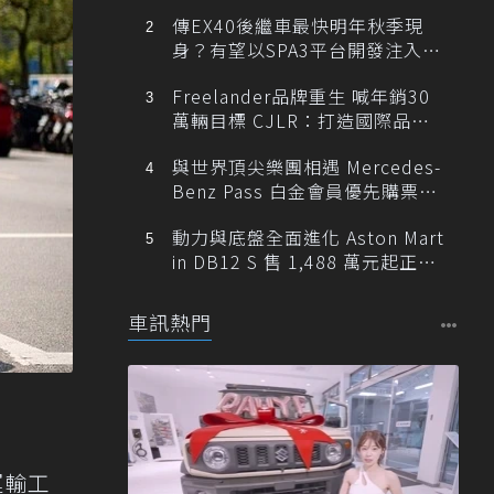
傳EX40後繼車最快明年秋季現
身？有望以SPA3平台開發注入80
0V動力
Freelander品牌重生 喊年銷30
萬輛目標 CJLR：打造國際品牌
半數銷量來自全球！
與世界頂尖樂團相遇 Mercedes-
Benz Pass 白金會員優先購票維
也納愛樂
動力與底盤全面進化 Aston Mart
in DB12 S 售 1,488 萬元起正式
登台
車訊熱門
運輸工