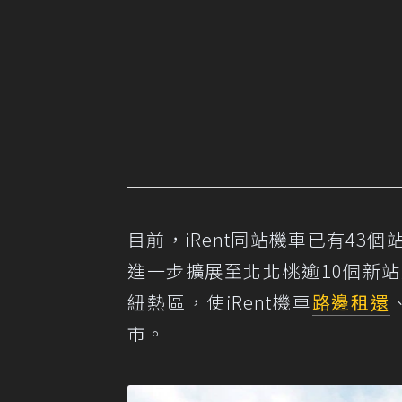
目前，iRent同站機車已有4
進一步擴展至北北桃逾10個新
紐熱區，使iRent機車
路邊租還
市。