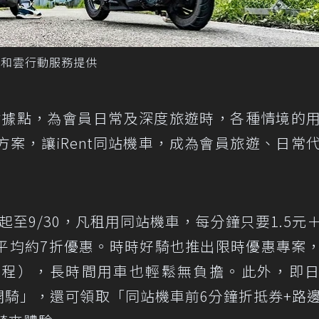
圖／和雲行動服務提供
同站據點，為會員日常及深度旅遊時，各種情境的
案，讓iRent同站機車，成為會員旅遊、日常
日起至9/30，凡租用同站機車，每分鐘只要1.5元
，平均約7折優惠。時時好騎也推出限時優惠專案
免費里程），長時間用車也輕鬆無負擔。此外，即
入「同站開騎」，還可領取「同站機車前6分鐘折抵券+路