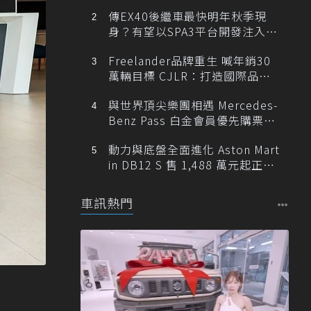
傳EX40後繼車最快明年秋季現
身？有望以SPA3平台開發注入80
0V動力
Freelander品牌重生 喊年銷30
萬輛目標 CJLR：打造國際品牌
半數銷量來自全球！
與世界頂尖樂團相遇 Mercedes-
Benz Pass 白金會員優先購票維
也納愛樂
動力與底盤全面進化 Aston Mart
in DB12 S 售 1,488 萬元起正式
登台
車訊熱門