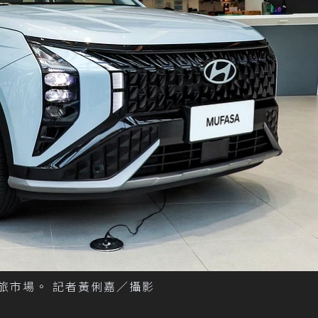
產休旅市場。 記者黃俐嘉／攝影