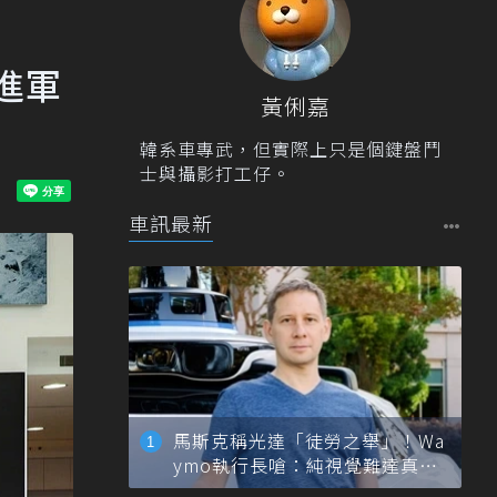
姿進軍
黃俐嘉
韓系車專武，但實際上只是個鍵盤鬥
士與攝影打工仔。
車訊最新
馬斯克稱光達「徒勞之舉」！Wa
ymo執行長嗆：純視覺難達真正
自動駕駛