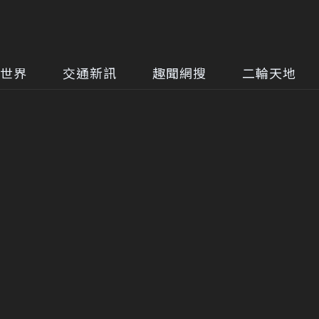
世界
交通新訊
趣聞網搜
二輪天地