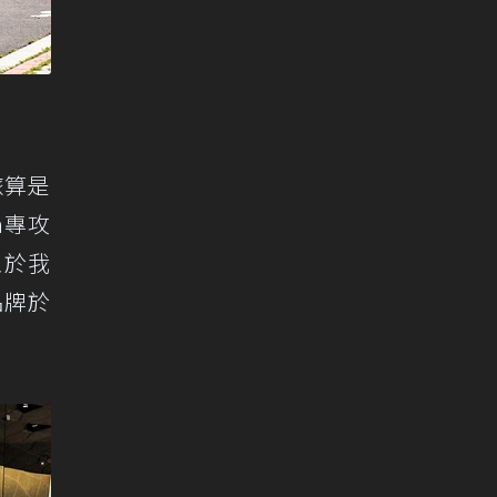
旅算是
n專攻
至於我
在品牌於