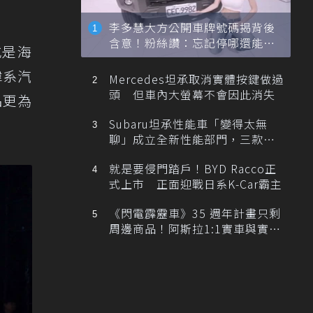
李多慧大方公開車牌號碼揭背後
含意！粉絲讚：忘記停哪還能幫
或是海
忙找車
韓系汽
Mercedes坦承取消實體按鍵做過
頭 但車內大螢幕不會因此消失
品更為
Subaru坦承性能車「變得太無
聊」成立全新性能部門，三款手
排跑車開發中！
就是要侵門踏戶！BYD Racco正
式上市 正面迎戰日系K-Car霸主
《閃電霹靂車》35 週年計畫只剩
周邊商品！阿斯拉1:1實車與實體
展覽雙雙喊卡