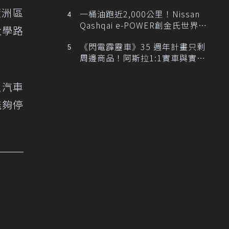
排跑車開發中！
蘆洲區
一桶油跑近2,000公里！Nissan
Qashqai e-POWER創金氏世界紀
大學路
錄
《閃電霹靂車》35 週年計畫只剩
周邊商品！阿斯拉1:1實車與實體
展覽雙雙喊卡
型汽車
能夠停