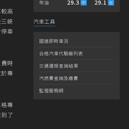
29.3
29.1
柴油
率較高
及三峽
汽車工具
省停車
國道即時車況
合格汽車代驗廠列表
收費時
交通違規查詢結果
放於專
汽燃費查詢及繳費
監理服務網
車格專
但到了