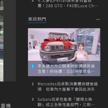
七大夢幻Ferrari齊聚蒙特雷拍
賣！288 GTO、F40到Luce Cha
ssis 0一次登場
車訊熱門
李多慧大方公開車牌號碼揭背後
含意！粉絲讚：忘記停哪還能幫
忙找車
Mercedes坦承取消實體按鍵做過
頭 但車內大螢幕不會因此消失
Subaru坦承性能車「變得太無
聊」成立全新性能部門，三款手
型重機