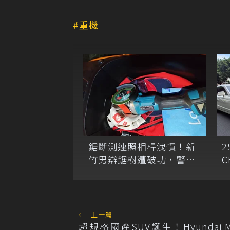
重機
鋸斷測速照相桿洩憤！新
竹男辯鋸樹遭破功，警方
C
依毀損罪嫌移送
←
上一篇
超規格國產SUV誕生！Hyundai M