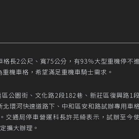
格長2公尺、寬75公分，有93％大型重機停不
為重機車格，希望滿足重機車騎士需求。
區公園街、文化路2段182巷、新莊區復興路1
新北環河快速道路下、中和區安和路試辦專用車
。交通局停車營運科長許芫綺表示，試辦至今
決定擴大辦理。