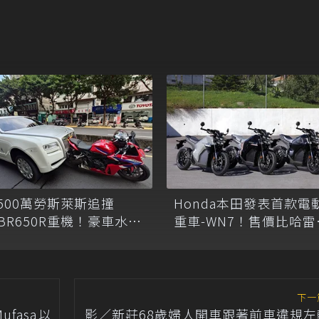
2500萬勞斯萊斯追撞
Honda本田發表首款電
BR650R重機！豪車水箱
重車-WN7！售價比哈雷
破、重機僅斷車牌
宜11美元
下一
ufasa以
影／新莊68歲婦人開車跟著前車違規