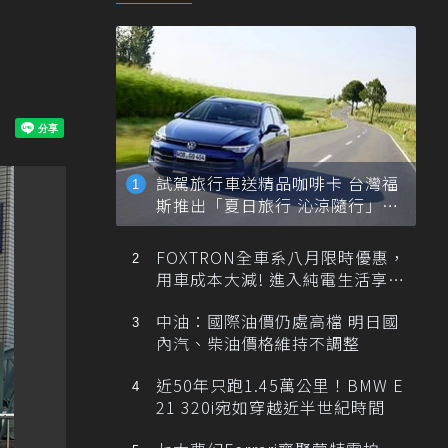
試駕旅行車送精品咖啡卡 台灣福
斯推出「夏日旅行 沁涼隨行」活
動
FOXTRON全車系八月限時優惠，
用車成本大減! 進入純電生活享
「零稅金＋零保養」新時代
中油：國際油價仍處高檔 明日國
內汽、柴油價格維持不調整
近50年只跑1.45萬公里！BMW E
21 320i宛如穿越近半世紀時間