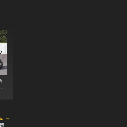
動
便
篇
→
左轉