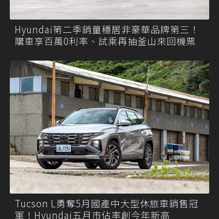
Hyundai第二季銷量穩居非豪華品牌第三！
購車享百萬0利率、試乘再抽釜山來回機票
Tucson L勇奪5月國產中大型休旅車銷售冠
軍！Hyundai五月市佔率創今年新高