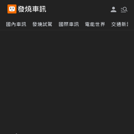
國內車訊
發燒試駕
國際車訊
電能世界
交通新訊