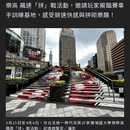
樂高 飆速「拼」戰活動，邀請玩家親臨賽車
手訓練基地，感受競速快感與拼砌樂趣！
3月15日至4月6日，在台北統一時代百貨2F夢廣場盛大舉辦樂高
飆速「拼」戰活動。 記者趙駿宏／攝影