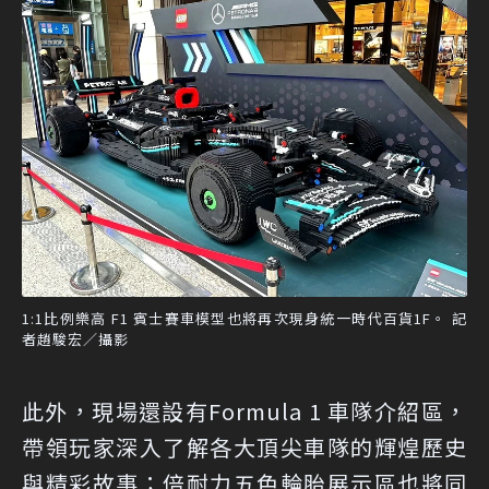
1:1比例樂高 F1 賓士賽車模型也將再次現身統一時代百貨1F。 記
者趙駿宏／攝影
此外，現場還設有Formula 1 車隊介紹區，
帶領玩家深入了解各大頂尖車隊的輝煌歷史
與精彩故事；倍耐力五色輪胎展示區也將同