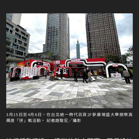
3月15日至4月6日，在台北統一時代百貨2F夢廣場盛大舉辦樂高
飆速「拼」戰活動。 記者趙駿宏／攝影