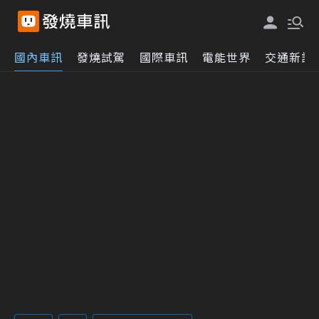
國內車訊
發燒試駕
國際車訊
電能世界
交通新訊