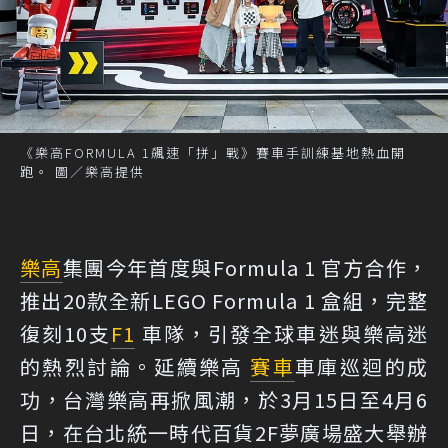
《樂高FORMULA 1飆速「拼」戰》賽車手訓練基地熱血開
跑。 圖／樂高提供
樂高
集團今年首度與Formula 1 官方合作，
推出20款全新LEGO Formula 1 盒組，完整
復刻10支
F1
車隊，引發全球車迷與樂高迷
的熱烈討論。延續樂高
賽車
車庫巡迴的成
功，台灣樂高再掀風潮，於3月15日至4月6
日，在台北統一時代百貨2F夢廣場盛大舉辦