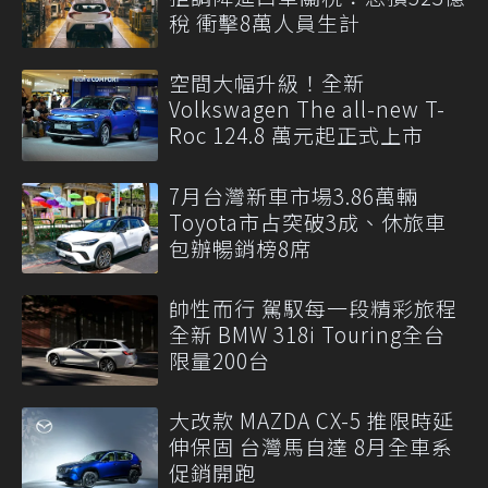
稅 衝擊8萬人員生計
空間大幅升級！全新
Volkswagen The all-new T-
Roc 124.8 萬元起正式上市
7月台灣新車市場3.86萬輛
Toyota市占突破3成、休旅車
包辦暢銷榜8席
帥性而行 駕馭每一段精彩旅程
全新 BMW 318i Touring全台
限量200台
大改款 MAZDA CX-5 推限時延
伸保固 台灣馬自達 8月全車系
促銷開跑