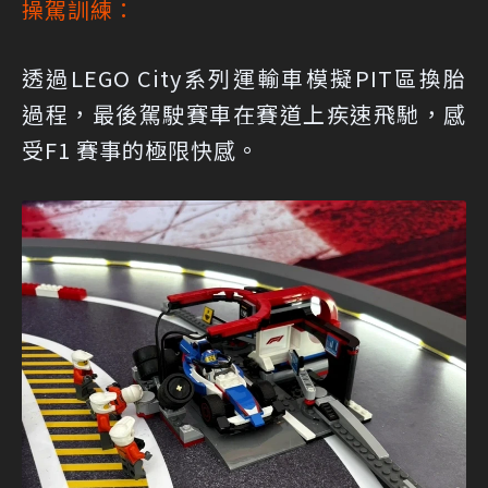
操駕訓練：
透過LEGO City系列運輸車模擬PIT區換胎
過程，最後駕駛賽車在賽道上疾速飛馳，感
受F1 賽事的極限快感。