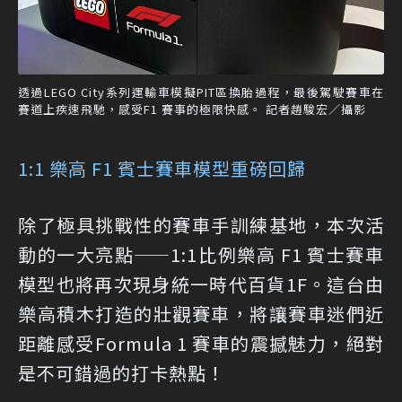
透過LEGO City系列運輸車模擬PIT區換胎過程，最後駕駛賽車在
賽道上疾速飛馳，感受F1 賽事的極限快感。 記者趙駿宏／攝影
1:1 樂高 F1 賓士賽車模型重磅回歸
除了極具挑戰性的賽車手訓練基地，本次活
動的一大亮點——1:1比例樂高 F1 賓士賽車
模型也將再次現身統一時代百貨1F。這台由
樂高積木打造的壯觀賽車，將讓賽車迷們近
距離感受Formula 1 賽車的震撼魅力，絕對
是不可錯過的打卡熱點！