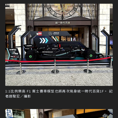
1:1比例樂高 F1 賓士賽車模型也將再次現身統一時代百貨1F。 記
者趙駿宏／攝影