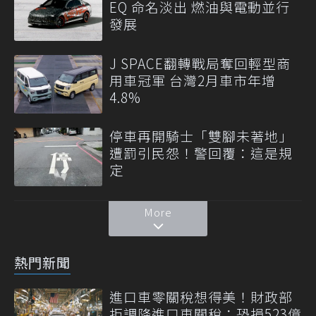
EQ 命名淡出 燃油與電動並行
發展
J SPACE翻轉戰局奪回輕型商
用車冠軍 台灣2月車市年增
4.8%
停車再開騎士「雙腳未著地」
遭罰引民怨！警回覆：這是規
定
More
熱門新聞
進口車零關稅想得美！財政部
拒調降進口車關稅：恐損523億