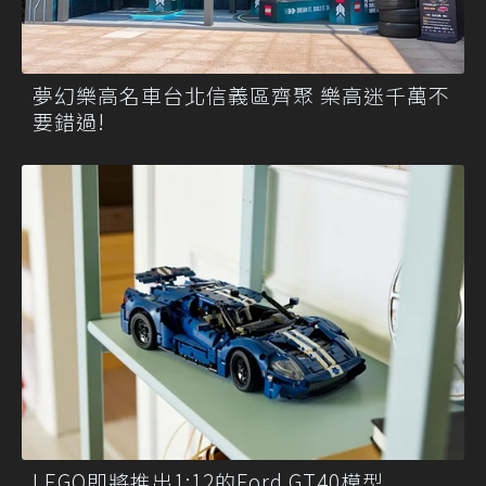
夢幻樂高名車台北信義區齊聚 樂高迷千萬不
要錯過!
LEGO即將推出1:12的Ford GT40模型