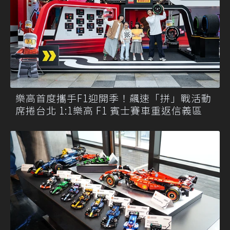
樂高首度攜手F1迎開季！飆速「拼」戰活動
席捲台北 1:1樂高 F1 賓士賽車重返信義區