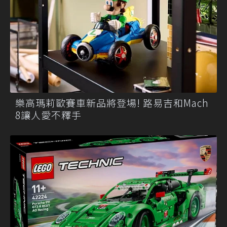
樂高瑪莉歐賽車新品將登場! 路易吉和Mach
8讓人愛不釋手