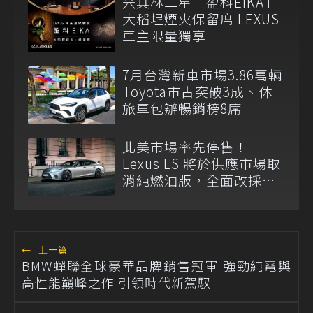
米其林二星「盈科EIKA」
大稻埕煙火保留席 LEXUS
車主限量獨享
7月台灣新車市場3.86萬輛
Toyota市占突破3成、休
旅車包辦暢銷榜8席
北美市場率先停售！
Lexus LS 將於供應市場取
消純燃油版，全面改採單
一油電動力
←
上一篇
BMW蟬聯全球豪華品牌銷售冠軍 強勁純電與
高性能巔峰之作 引領時代新駕馭