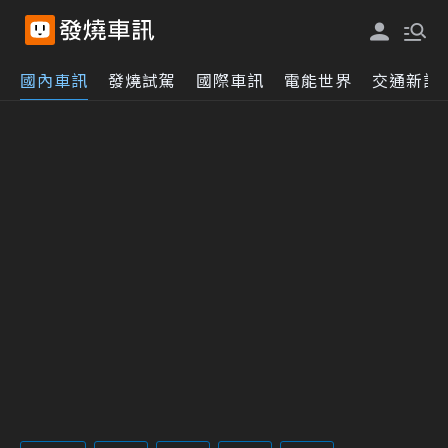
國內車訊
發燒試駕
國際車訊
電能世界
交通新訊