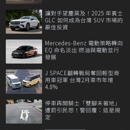
讓對手望塵莫及！2025 年賓士
GLC 如何成為台灣 SUV 市場的
最佳投資
Mercedes-Benz 電動策略轉向
EQ 命名淡出 燃油與電動並行
發展
J SPACE翻轉戰局奪回輕型商
用車冠軍 台灣2月車市年增
4.8%
停車再開騎士「雙腳未著地」
遭罰引民怨！警回覆：這是規
定