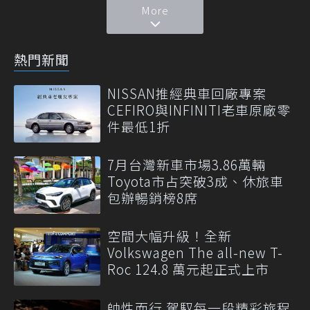
More
熱門新聞
NISSAN推經典車回廠專案
CEFIRO與INFINITI老車原廠零
件最低1折
7月台灣新車市場3.86萬輛
Toyota市占突破3成、休旅車
包辦暢銷榜8席
空間大幅升級！全新
Volkswagen The all-new T-
Roc 124.8 萬元起正式上市
帥性而行 駕馭每一段精彩旅程