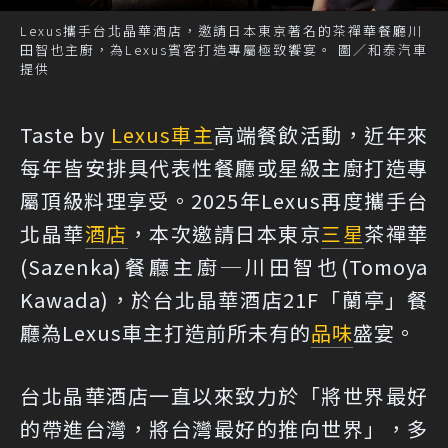
Lexus攜手台北晶華酒店，邀請日本東京著名的茶禪華餐廳川
田智也主廚，為Lexus賓客打造專屬極致饗宴。 圖／和泰汽車
提供
Taste by
Lexus
車主
高端餐飲活動，近年來
每年皆安排具代表性餐廳或星級主廚打造專
屬頂級料理享受。2025年Lexus再度攜手台
北晶華
酒店
，本次邀請日本東京
三星
茶禪華
(Sazenka)餐廳主廚─川田智也(Tomoya
Kawada)，於台北晶華酒店21F「蘭亭」餐
廳為Lexus車主打造前所未有的
品味
盛宴。
台北晶華酒店一直以來致力於「將世界最好
的帶進台灣，將台灣最好的推向世界」，多