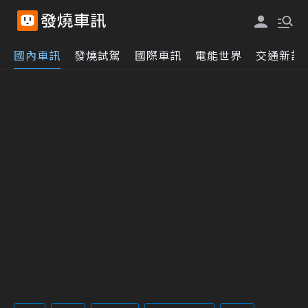
國內車訊
發燒試駕
國際車訊
電能世界
交通新訊