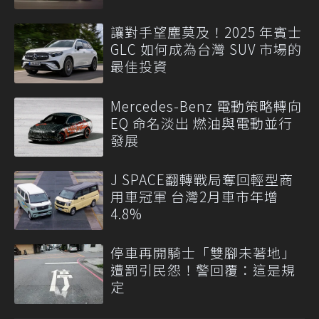
讓對手望塵莫及！2025 年賓士
GLC 如何成為台灣 SUV 市場的
最佳投資
Mercedes-Benz 電動策略轉向
EQ 命名淡出 燃油與電動並行
發展
J SPACE翻轉戰局奪回輕型商
用車冠軍 台灣2月車市年增
4.8%
停車再開騎士「雙腳未著地」
遭罰引民怨！警回覆：這是規
定