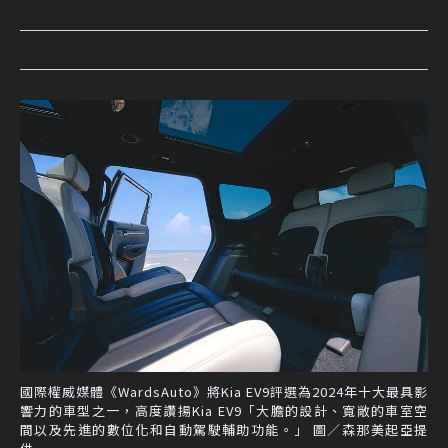
國際權威媒體《WardsAuto》將Kia EV9評選為2024年十大最具影
響力的車型之一，高度讚揚Kia EV9「大膽的設計、寬敞的車室空
間以及先進的數位化和自動駕駛輔助功能。」 圖／森那美起亞提