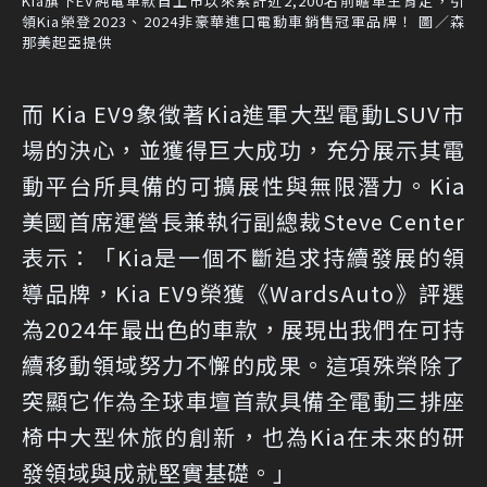
Kia旗下EV純電車款自上市以來累計近2,200名前瞻車主肯定，引
領Kia榮登2023、2024非豪華進口電動車銷售冠軍品牌！ 圖／森
那美起亞提供
而 Kia EV9象徵著Kia進軍大型電動LSUV市
場的決心，並獲得巨大成功，充分展示其電
動平台所具備的可擴展性與無限潛力。Kia
美國首席運營長兼執行副總裁Steve Center
表示：「Kia是一個不斷追求持續發展的領
導品牌，Kia EV9榮獲《WardsAuto》評選
為2024年最出色的車款，展現出我們在可持
續移動領域努力不懈的成果。這項殊榮除了
突顯它作為全球車壇首款具備全電動三排座
椅中大型休旅的創新，也為Kia在未來的研
發領域與成就堅實基礎。」