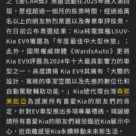
之《金CAR獎》票選活動在2025年邁入第四
屆，歷經超過一個月的投票時間，經過逾萬
名以上的網友熱烈票選以及專業車評投票，
在日前公布票選結果：Kia純電旗艦LSUV-
Kia EV9獲選為「年度最佳中大型休旅」；
此外，國際權威媒體《WardsAuto》更將
Kia EV9評選為2024年十大最具影響力的車
型之一，高度讚揚 Kia EV9其擁有「大膽的
設計、寬敞的車室空間以及先進的數位化和
自動駕駛輔助功能。」Kia總代理台灣
森那
美起亞
為感謝所有喜愛Kia的朋友們的肯
定，針對EV車型推出多項專屬禮遇，竭誠邀
請所有喜愛Kia的朋友們親蒞臨近Kia展示中
心，近距離感受Kia永續移動未來新生活。