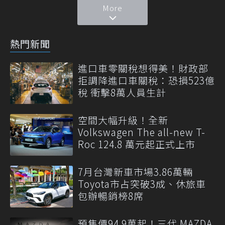
More
熱門新聞
進口車零關稅想得美！財政部
拒調降進口車關稅：恐損523億
稅 衝擊8萬人員生計
空間大幅升級！全新
Volkswagen The all-new T-
Roc 124.8 萬元起正式上市
7月台灣新車市場3.86萬輛
Toyota市占突破3成、休旅車
包辦暢銷榜8席
預售價94.9萬起！三代 MAZDA