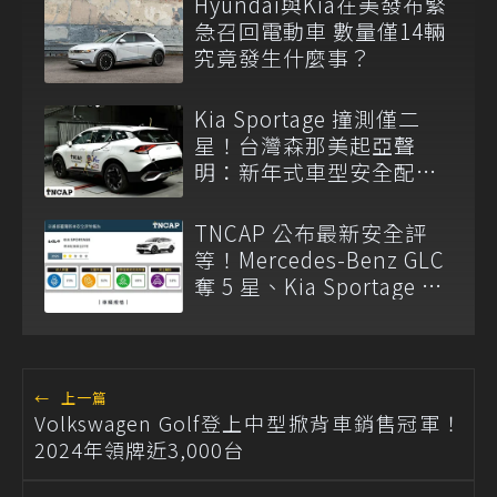
Hyundai與Kia在美發布緊
急召回電動車 數量僅14輛
究竟發生什麼事？
Kia Sportage 撞測僅二
星！台灣森那美起亞聲
明：新年式車型安全配備
已調整
TNCAP 公布最新安全評
等！Mercedes-Benz GLC
奪 5 星、Kia Sportage 僅
獲 2 星
←
上一篇
Volkswagen Golf登上中型掀背車銷售冠軍！
2024年領牌近3,000台