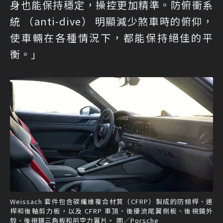
身也能保持穩定，操控更加精準。防俯衝系
統 （anti-dive） 明顯減少煞車時的俯仰，
使車輛在各種情況下，都能保持絕佳的平
衡。」
Weissach 套件包含碳纖維複合材質（CFRP）製成的防傾桿、連
桿和後軸剪力板，以及 CFRP 車頂、後擾流尾翼側板、後視鏡外
殼、後視鏡三角板和前空力翼片。 圖／Porsche