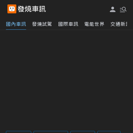
國內車訊
發燒試駕
國際車訊
電能世界
交通新訊