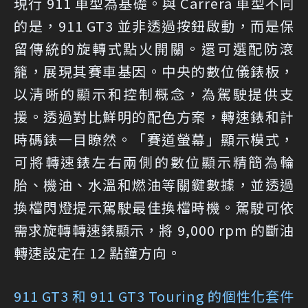
現行 911 車型為基礎。與 Carrera 車型不同
的是，911 GT3 並非透過按鈕啟動，而是保
留傳統的旋轉式點火開關。還可選配防滾
籠，展現其賽車基因。中央的數位儀錶板，
以清晰的顯示和控制概念，為駕駛提供支
援。透過對比鮮明的配色方案，轉速錶和計
時碼錶一目瞭然。「賽道螢幕」顯示模式，
可將轉速錶左右兩側的數位顯示精簡為輪
胎、機油、水溫和燃油等關鍵數據，並透過
換檔閃燈提示駕駛最佳換檔時機。駕駛可依
需求旋轉轉速錶顯示，將 9,000 rpm 的斷油
轉速設定在 12 點鐘方向。
911 GT3 和 911 GT3 Touring 的個性化套件