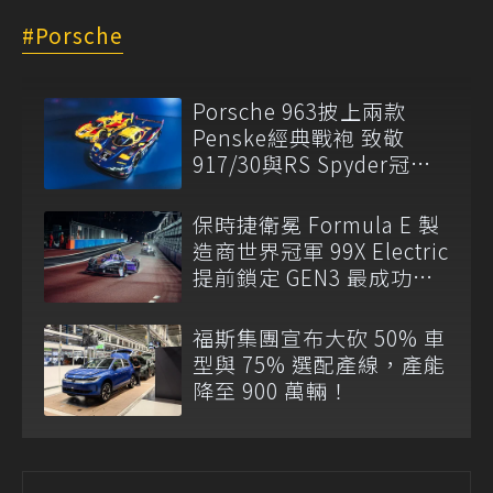
Porsche
Porsche 963披上兩款
Penske經典戰袍 致敬
917/30與RS Spyder冠軍
傳奇
保時捷衛冕 Formula E 製
造商世界冠軍 99X Electric
提前鎖定 GEN3 最成功賽
車
福斯集團宣布大砍 50% 車
型與 75% 選配產線，產能
降至 900 萬輛！