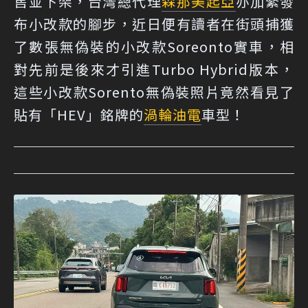
售並下架，台灣總代理
森那美起亞
亦加緊發
布小改款的腳步，近日便有讀者在街頭捕獲
了數張無偽裝的小改款Soreonto實車，相
對先前是後來才引進Turbo Hybrid版本，
這些小改款Sorento無偽裝照片竟然看見了
貼有「HEV」銘牌的
渦輪
油電
車型！