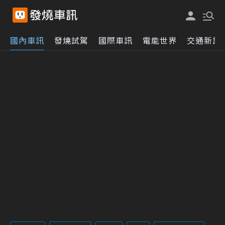
國內車訊
發燒試駕
國際車訊
電能世界
交通新訊