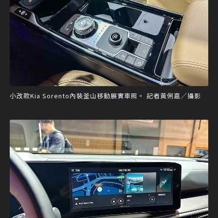
小改款Kia Sorento內裝釜山移動展實車照。 記者黃俐嘉／攝影