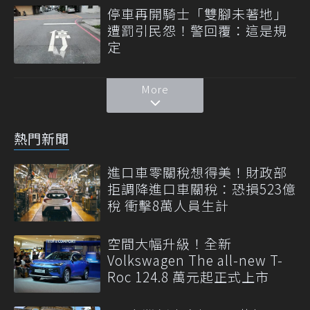
停車再開騎士「雙腳未著地」
遭罰引民怨！警回覆：這是規
定
More
熱門新聞
進口車零關稅想得美！財政部
拒調降進口車關稅：恐損523億
稅 衝擊8萬人員生計
空間大幅升級！全新
Volkswagen The all-new T-
Roc 124.8 萬元起正式上市