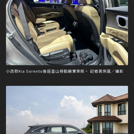
小改款Kia Sorento後座釜山移動展實車照。 記者黃俐嘉／攝影